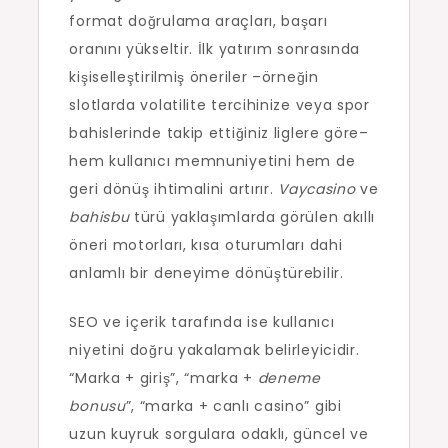
format doğrulama araçları, başarı
oranını yükseltir. İlk yatırım sonrasında
kişiselleştirilmiş öneriler –örneğin
slotlarda volatilite tercihinize veya spor
bahislerinde takip ettiğiniz liglere göre–
hem kullanıcı memnuniyetini hem de
geri dönüş ihtimalini artırır.
Vaycasino
ve
bahisbu
türü yaklaşımlarda görülen akıllı
öneri motorları, kısa oturumları dahi
anlamlı bir deneyime dönüştürebilir.
SEO ve içerik tarafında ise kullanıcı
niyetini doğru yakalamak belirleyicidir.
“Marka + giriş”, “marka +
deneme
bonusu
”, “marka + canlı casino” gibi
uzun kuyruk sorgulara odaklı, güncel ve