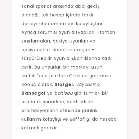
sanal sporlar arasında akıcı geçiş
olanağı, tek hesap içinde farklı
deneyimleri denemeyi kolaylaştırır.
Ayrıca sorumlu oyun altyapıları –zaman
sınırlamaları, bakiye uyarıları ve
opsiyonel öz denetim araçları–
sürdürülebilir oyun alışkanlıklarına katkı
verir. Bu unsurlar, bir markayı uzun
vadeli “ana platform” haline getirebilir.
Sonuç olarak,
Slotgel
,
Vaycasino
,
Bahsegel
ve
bahisbu
gibi isimleri bir
arada düşünürken, vaat edilen
promosyonların ötesinde günlük
kullanım kolaylığı ve şeffaflığı da hesaba
katmak gerekir.