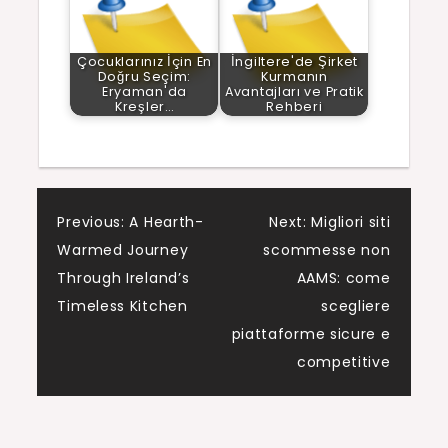
Çocuklarınız İçin En
İngiltere'de Şirket
Doğru Seçim:
Kurmanın
Eryaman'da
Avantajları ve Pratik
Kreşler…
Rehberi
Post
Previous:
A Hearth-
Next:
Migliori siti
Warmed Journey
scommesse non
navigation
Through Ireland’s
AAMS: come
Timeless Kitchen
scegliere
piattaforme sicure e
competitive