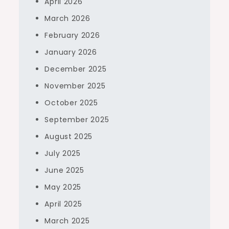
April 2026
March 2026
February 2026
January 2026
December 2025
November 2025
October 2025
September 2025
August 2025
July 2025
June 2025
May 2025
April 2025
March 2025