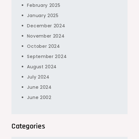
February 2025
January 2025
December 2024
November 2024
October 2024
September 2024
August 2024
July 2024
June 2024
June 2002
Categories