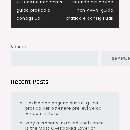
sui casino non aams:
mondo dei casino
navigation
guida pratica e
non AAMS: guida
consigli utili
pratica e consigli utili
Search
SEARC
Recent Posts
Casino che pagano subito: guida
pratica per ottenere prelievi veloci
e sicuri in Italia
Why a Properly Installed Pool Fence
Is the Most Overlooked Layer of