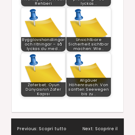
Rehberi
lyckas…
Bygglovshandlingar
Unsichtbare
och ritningar – så
Sicherheit sichtbar
lyckas du med…
machen: Wie…
Allgäuer
Zaferbet: Oyun
Höhenrausch: Von
Dünyasının Zafer
sanften Seewegen
Kapısı
bis zu…
Post
Previous:
Scopri tutto
Next:
Scoprire il