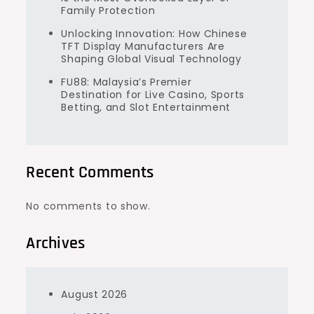
Family Protection
Unlocking Innovation: How Chinese
TFT Display Manufacturers Are
Shaping Global Visual Technology
FU88: Malaysia’s Premier
Destination for Live Casino, Sports
Betting, and Slot Entertainment
Recent Comments
No comments to show.
Archives
August 2026