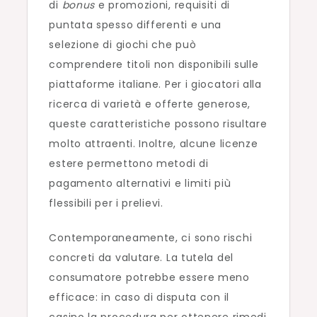
di
bonus
e promozioni, requisiti di
puntata spesso differenti e una
selezione di giochi che può
comprendere titoli non disponibili sulle
piattaforme italiane. Per i giocatori alla
ricerca di varietà e offerte generose,
queste caratteristiche possono risultare
molto attraenti. Inoltre, alcune licenze
estere permettono metodi di
pagamento alternativi e limiti più
flessibili per i prelievi.
Contemporaneamente, ci sono rischi
concreti da valutare. La tutela del
consumatore potrebbe essere meno
efficace: in caso di disputa con il