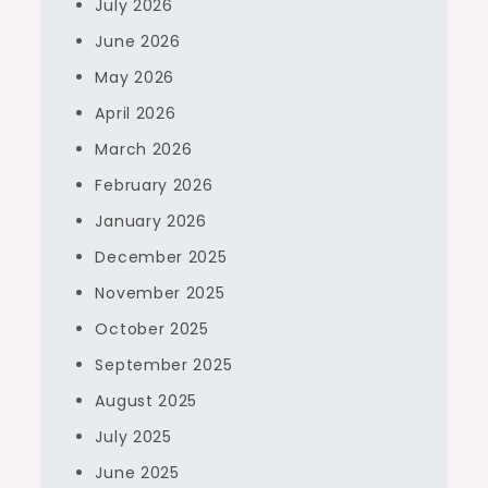
July 2026
June 2026
May 2026
April 2026
March 2026
February 2026
January 2026
December 2025
November 2025
October 2025
September 2025
August 2025
July 2025
June 2025