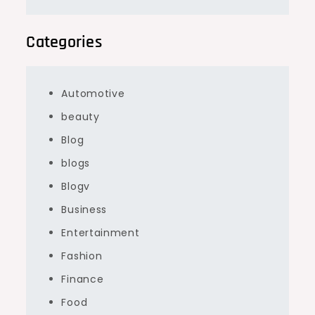
Categories
Automotive
beauty
Blog
blogs
Blogv
Business
Entertainment
Fashion
Finance
Food