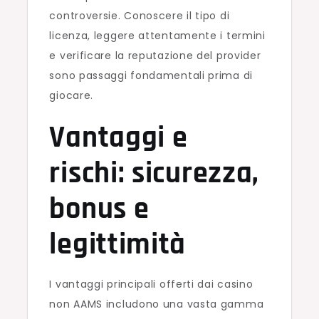
controversie. Conoscere il tipo di
licenza, leggere attentamente i termini
e verificare la reputazione del provider
sono passaggi fondamentali prima di
giocare.
Vantaggi e
rischi: sicurezza,
bonus e
legittimità
I vantaggi principali offerti dai casino
non AAMS includono una vasta gamma