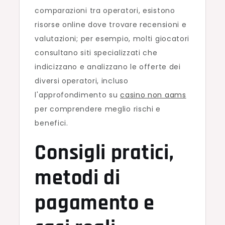
comparazioni tra operatori, esistono
risorse online dove trovare recensioni e
valutazioni; per esempio, molti giocatori
consultano siti specializzati che
indicizzano e analizzano le offerte dei
diversi operatori, incluso
l'approfondimento su
casino non aams
per comprendere meglio rischi e
benefici.
Consigli pratici,
metodi di
pagamento e