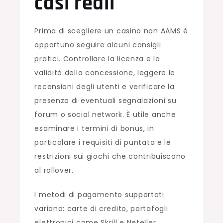
casi reali
Prima di scegliere un casino non AAMS è
opportuno seguire alcuni consigli
pratici. Controllare la licenza e la
validità della concessione, leggere le
recensioni degli utenti e verificare la
presenza di eventuali segnalazioni su
forum o social network. È utile anche
esaminare i termini di bonus, in
particolare i requisiti di puntata e le
restrizioni sui giochi che contribuiscono
al rollover.
I metodi di pagamento supportati
variano: carte di credito, portafogli
elettronici come Skrill e Neteller,