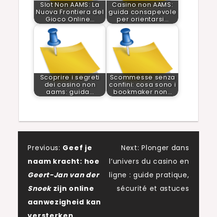
Slot Non AAMS: La
Casino non AAMS:
Nuova Frontiera del
guida consapevole
Gioco Online…
per orientarsi…
Scoprire i segreti
Scommesse senza
dei casino non
confini: cosa sono i
aams: guida…
bookmaker non…
Post
Previous:
Geef je
Next:
Plonger dans
naam kracht: hoe
l’univers du casino en
navigation
Geert-Jan van der
ligne : guide pratique,
Snoek
zijn online
sécurité et astuces
aanwezigheid kan
versterken