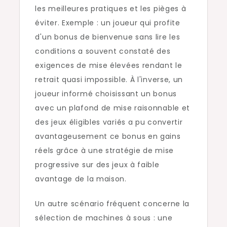
les meilleures pratiques et les pièges à
éviter. Exemple : un joueur qui profite
d'un bonus de bienvenue sans lire les
conditions a souvent constaté des
exigences de mise élevées rendant le
retrait quasi impossible. À l'inverse, un
joueur informé choisissant un bonus
avec un plafond de mise raisonnable et
des jeux éligibles variés a pu convertir
avantageusement ce bonus en gains
réels grâce à une stratégie de mise
progressive sur des jeux à faible
avantage de la maison.
Un autre scénario fréquent concerne la
sélection de machines à sous : une