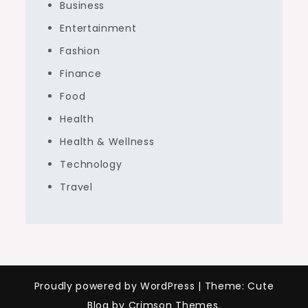
Business
Entertainment
Fashion
Finance
Food
Health
Health & Wellness
Technology
Travel
Proudly powered by WordPress
|
Theme: Cute
Blog by Crimson Themes.