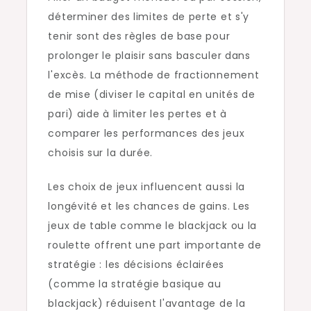
déterminer des limites de perte et s'y
tenir sont des règles de base pour
prolonger le plaisir sans basculer dans
l'excès. La méthode de fractionnement
de mise (diviser le capital en unités de
pari) aide à limiter les pertes et à
comparer les performances des jeux
choisis sur la durée.
Les choix de jeux influencent aussi la
longévité et les chances de gains. Les
jeux de table comme le blackjack ou la
roulette offrent une part importante de
stratégie : les décisions éclairées
(comme la stratégie basique au
blackjack) réduisent l'avantage de la