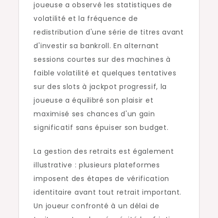
joueuse a observé les statistiques de
volatilité et la fréquence de
redistribution d'une série de titres avant
d'investir sa bankroll. En alternant
sessions courtes sur des machines à
faible volatilité et quelques tentatives
sur des slots à jackpot progressif, la
joueuse a équilibré son plaisir et
maximisé ses chances d'un gain
significatif sans épuiser son budget.
La gestion des retraits est également
illustrative : plusieurs plateformes
imposent des étapes de vérification
identitaire avant tout retrait important.
Un joueur confronté à un délai de