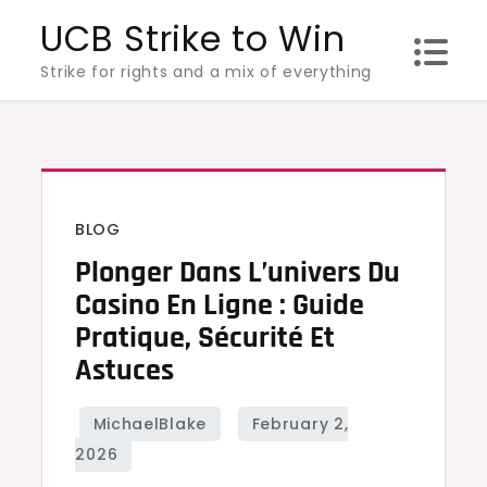
Skip
UCB Strike to Win
to
Strike for rights and a mix of everything
content
BLOG
Plonger Dans L’univers Du
Casino En Ligne : Guide
Pratique, Sécurité Et
Astuces