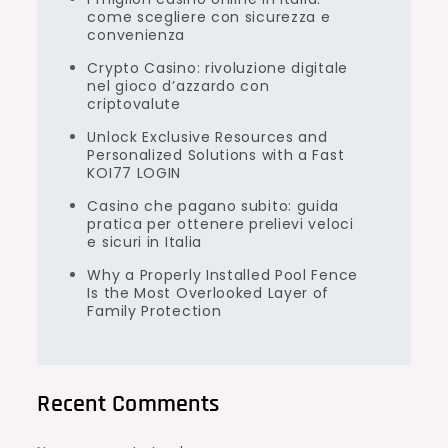
come scegliere con sicurezza e
convenienza
Crypto Casino: rivoluzione digitale
nel gioco d’azzardo con
criptovalute
Unlock Exclusive Resources and
Personalized Solutions with a Fast
KOI77 LOGIN
Casino che pagano subito: guida
pratica per ottenere prelievi veloci
e sicuri in Italia
Why a Properly Installed Pool Fence
Is the Most Overlooked Layer of
Family Protection
Recent Comments