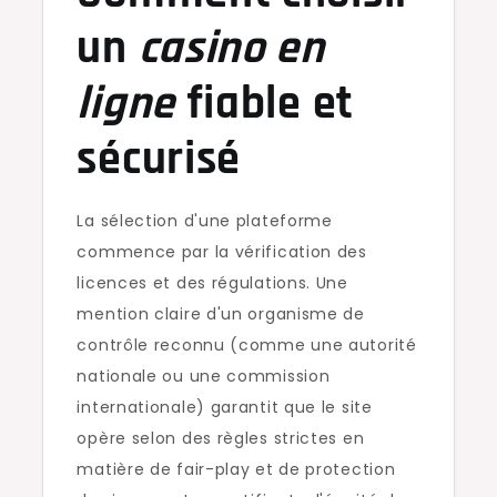
un
casino en
ligne
fiable et
sécurisé
La sélection d'une plateforme
commence par la vérification des
licences et des régulations. Une
mention claire d'un organisme de
contrôle reconnu (comme une autorité
nationale ou une commission
internationale) garantit que le site
opère selon des règles strictes en
matière de fair-play et de protection