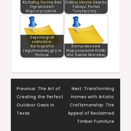
Kształtuj Formę Bez
Odkryj Ukryte Skarby
Ograniczeń:
Tokaju: Portal
Wypożyczalnia…
Turystyczny…
Sejsmograf
zakładów:
kartografia
Kompleksowe
regulowanej gry w
Wyposażenie Klatki
Polsce
dla Świnki Morskiej
Post
Previous:
The Art of
Next:
Transforming
Creating the Perfect
Homes with Artistic
navigation
Outdoor Oasis in
Craftsmanship: The
Texas
Appeal of Reclaimed
Timber Furniture