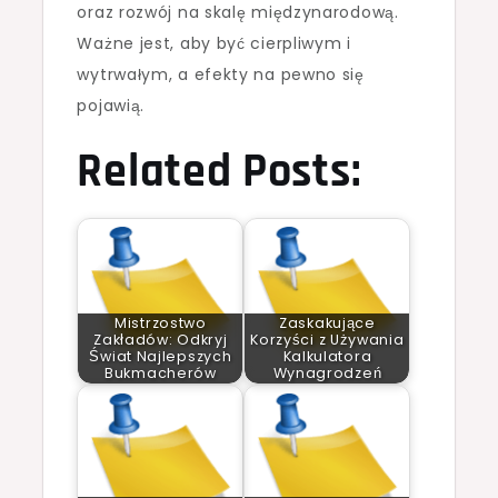
oraz rozwój na skalę międzynarodową.
Ważne jest, aby być cierpliwym i
wytrwałym, a efekty na pewno się
pojawią.
Related Posts:
Mistrzostwo
Zaskakujące
Zakładów: Odkryj
Korzyści z Używania
Świat Najlepszych
Kalkulatora
Bukmacherów
Wynagrodzeń