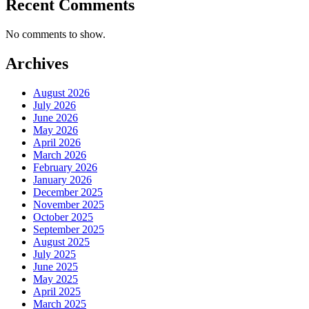
Recent Comments
No comments to show.
Archives
August 2026
July 2026
June 2026
May 2026
April 2026
March 2026
February 2026
January 2026
December 2025
November 2025
October 2025
September 2025
August 2025
July 2025
June 2025
May 2025
April 2025
March 2025