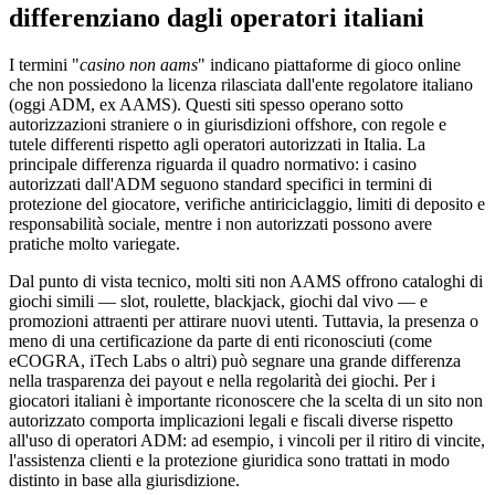
differenziano dagli operatori italiani
I termini "
casino non aams
" indicano piattaforme di gioco online
che non possiedono la licenza rilasciata dall'ente regolatore italiano
(oggi ADM, ex AAMS). Questi siti spesso operano sotto
autorizzazioni straniere o in giurisdizioni offshore, con regole e
tutele differenti rispetto agli operatori autorizzati in Italia. La
principale differenza riguarda il quadro normativo: i casino
autorizzati dall'ADM seguono standard specifici in termini di
protezione del giocatore, verifiche antiriciclaggio, limiti di deposito e
responsabilità sociale, mentre i non autorizzati possono avere
pratiche molto variegate.
Dal punto di vista tecnico, molti siti non AAMS offrono cataloghi di
giochi simili — slot, roulette, blackjack, giochi dal vivo — e
promozioni attraenti per attirare nuovi utenti. Tuttavia, la presenza o
meno di una certificazione da parte di enti riconosciuti (come
eCOGRA, iTech Labs o altri) può segnare una grande differenza
nella trasparenza dei payout e nella regolarità dei giochi. Per i
giocatori italiani è importante riconoscere che la scelta di un sito non
autorizzato comporta implicazioni legali e fiscali diverse rispetto
all'uso di operatori ADM: ad esempio, i vincoli per il ritiro di vincite,
l'assistenza clienti e la protezione giuridica sono trattati in modo
distinto in base alla giurisdizione.