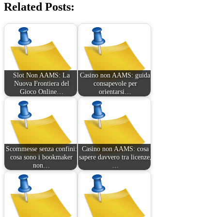
Related Posts:
Slot Non AAMS: La
Casino non AAMS: guida
Nuova Frontiera del
consapevole per
Gioco Online…
orientarsi…
Scommesse senza confini:
Casino non AAMS: cosa
cosa sono i bookmaker
sapere davvero tra licenze,
non…
…