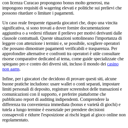
con licenza Curacao propongono bonus molto generosi, ma
impongono requisiti di wagering elevati e politiche sui prelievi che
possono ritardare o limitare i pagamenti.
Un caso reale frequente riguarda giocatori che, dopo una vincita
significativa, si sono trovati a dover fornire documentazione
aggiuntiva o a vedersi rifiutare il prelievo per motivi derivanti dalle
clausole contrattuali. Queste situazioni sottolineano l'importanza di
leggere con attenzione i termini e, se possibile, scegliere operatori
che possano dimostrare pagamenti verificabili e trasparenza. Per
approfondire alternative e confronti tra operatori è utile consultare
risorse comparative dedicated al tema, come guide specializzate che
spiegano pro e contro dei diversi siti, incluso il mondo dei
casino
non aams
.
Infine, per i giocatori che decidono di provare questi siti, alcune
buone pratiche includono: usare wallet o conti separati, impostare
limiti personali di deposito, registrare screenshot delle transazioni e
comunicazioni con il supporto, e preferire piattaforme che
pubblicano report di auditing indipendenti. Comprendere la
differenza tra convenienza immediata (bonus e varietà di giochi) e
tutela a lungo termine è essenziale per prendere decisioni
consapevoli e ridurre l'esposizione ai rischi legati al gioco online non
regolamentato.