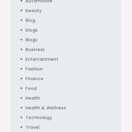
Automotive
beauty
Blog
blogs
Blogv
Business
Entertainment
Fashion
Finance
Food
Health
Health & Wellness
Technology
Travel