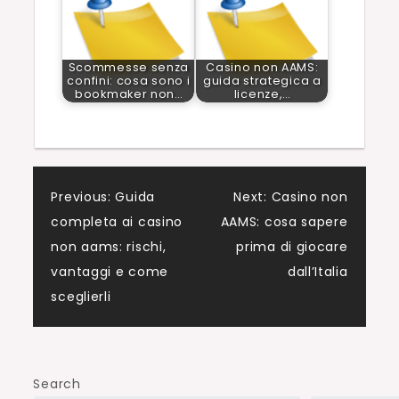
Scommesse senza
Casino non AAMS:
confini: cosa sono i
guida strategica a
bookmaker non…
licenze,…
Post
Previous:
Guida
Next:
Casino non
completa ai casino
AAMS: cosa sapere
navigation
non aams: rischi,
prima di giocare
vantaggi e come
dall’Italia
sceglierli
Search