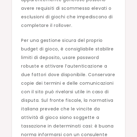
avere requisiti di scommessa elevati o
esclusioni di giochi che impediscono di
completare il rollover.
Per una gestione sicura del proprio
budget di gioco, è consigliabile stabilire
limiti di deposito, usare password
robuste e attivare l’autenticazione a
due fattori dove disponibile. Conservare
copie dei termini e delle comunicazioni
con il sito può rivelarsi utile in caso di
disputa. Sul fronte fiscale, la normativa
italiana prevede che le vincite da
attività di gioco siano soggette a
tassazione in determinati casi: è buona
norma informarsi con un consulente