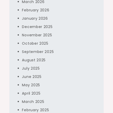
March 2026
February 2026
January 2026
December 2025
November 2025
October 2025
September 2025
August 2025
July 2025
June 2025
May 2025
April 2025
March 2025
February 2025