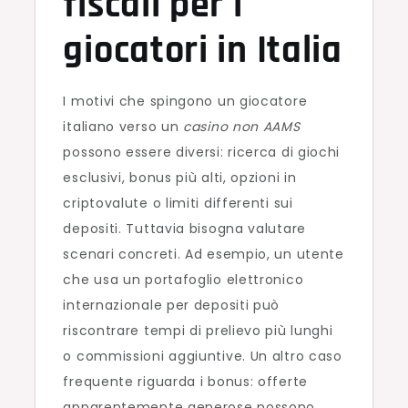
fiscali per i
giocatori in Italia
I motivi che spingono un giocatore
italiano verso un
casino non AAMS
possono essere diversi: ricerca di giochi
esclusivi, bonus più alti, opzioni in
criptovalute o limiti differenti sui
depositi. Tuttavia bisogna valutare
scenari concreti. Ad esempio, un utente
che usa un portafoglio elettronico
internazionale per depositi può
riscontrare tempi di prelievo più lunghi
o commissioni aggiuntive. Un altro caso
frequente riguarda i bonus: offerte
apparentemente generose possono