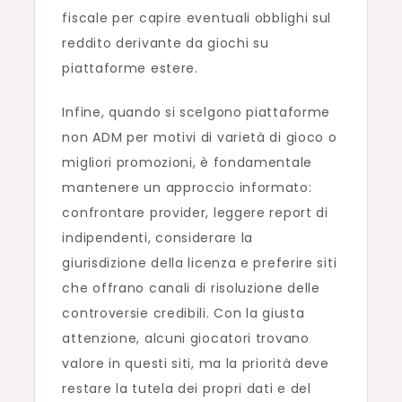
fiscale per capire eventuali obblighi sul
reddito derivante da giochi su
piattaforme estere.
Infine, quando si scelgono piattaforme
non ADM per motivi di varietà di gioco o
migliori promozioni, è fondamentale
mantenere un approccio informato:
confrontare provider, leggere report di
indipendenti, considerare la
giurisdizione della licenza e preferire siti
che offrano canali di risoluzione delle
controversie credibili. Con la giusta
attenzione, alcuni giocatori trovano
valore in questi siti, ma la priorità deve
restare la tutela dei propri dati e del