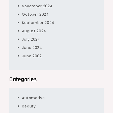
November 2024
October 2024
September 2024
August 2024
July 2024
June 2024
June 2002
Categories
Automotive
beauty