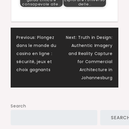
consapevole alle…
delle…
Post
Previous:
Plongez
Next:
Truth in Design:
dans le monde du
Authentic Imagery
navigation
casino en ligne :
and Reality Capture
sécurité, jeux et
for Commercial
choix gagnants
Architecture in
Johannesburg
Search
SEARC