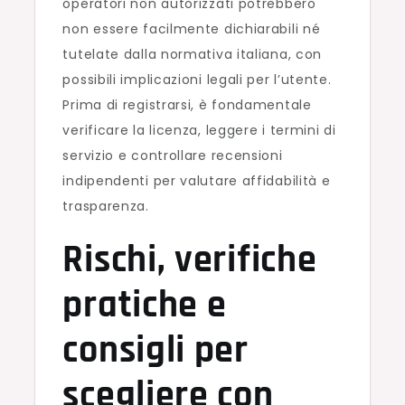
operatori non autorizzati potrebbero
non essere facilmente dichiarabili né
tutelate dalla normativa italiana, con
possibili implicazioni legali per l’utente.
Prima di registrarsi, è fondamentale
verificare la licenza, leggere i termini di
servizio e controllare recensioni
indipendenti per valutare affidabilità e
trasparenza.
Rischi, verifiche
pratiche e
consigli per
scegliere con