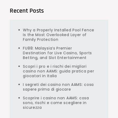
Recent Posts
Why a Properly Installed Pool Fence
Is the Most Overlooked Layer of
Family Protection
FU88: Malaysia’s Premier
Destination for Live Casino, Sports
Betting, and Slot Entertainment
Scopri i pro e i rischi dei migliori
casino non AAMS: guida pratica per
giocatori in Italia
I segreti dei casino non AAMS: cosa
sapere prima di giocare
Scoprire i casino non AAMS: cosa
sono, rischi e come scegliere in
sicurezza