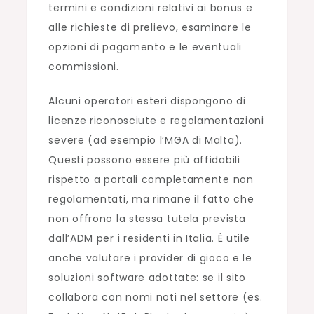
termini e condizioni relativi ai bonus e
alle richieste di prelievo, esaminare le
opzioni di pagamento e le eventuali
commissioni.
Alcuni operatori esteri dispongono di
licenze riconosciute e regolamentazioni
severe (ad esempio l’MGA di Malta).
Questi possono essere più affidabili
rispetto a portali completamente non
regolamentati, ma rimane il fatto che
non offrono la stessa tutela prevista
dall’ADM per i residenti in Italia. È utile
anche valutare i provider di gioco e le
soluzioni software adottate: se il sito
collabora con nomi noti nel settore (es.