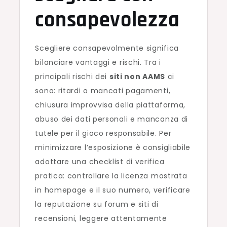
consapevolezza
Scegliere consapevolmente significa
bilanciare vantaggi e rischi. Tra i
principali rischi dei
siti non AAMS
ci
sono: ritardi o mancati pagamenti,
chiusura improvvisa della piattaforma,
abuso dei dati personali e mancanza di
tutele per il gioco responsabile. Per
minimizzare l’esposizione è consigliabile
adottare una checklist di verifica
pratica: controllare la licenza mostrata
in homepage e il suo numero, verificare
la reputazione su forum e siti di
recensioni, leggere attentamente