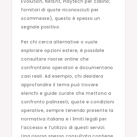
Evolution, NetEnt, Playtech per casinò;
fornitori di quote riconosciuti per
scommesse), questo è spesso un
segnale positivo.
Per chi cerca alternative o vuole
esplorare opzioni estere, è possibile
consultare risorse online che
confrontano operatori e documentano
casi reali. Ad esempio, chi desidera
approfondire il tema può trovare
elenchi e guide curate che mettono a
confronto palinsesti, quote e condizioni
operative, sempre tenendo presente la
normativa italiana e i limiti legali per
l’accesso e l’utilizzo di questi servizi.
Una risorsa spesso consultata contiene