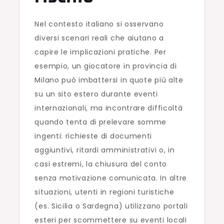
Nel contesto italiano si osservano
diversi scenari reali che aiutano a
capire le implicazioni pratiche. Per
esempio, un giocatore in provincia di
Milano può imbattersi in quote più alte
su un sito estero durante eventi
internazionali, ma incontrare difficoltà
quando tenta di prelevare somme
ingenti: richieste di documenti
aggiuntivi, ritardi amministrativi o, in
casi estremi, la chiusura del conto
senza motivazione comunicata. In altre
situazioni, utenti in regioni turistiche
(es. Sicilia o Sardegna) utilizzano portali
esteri per scommettere su eventi locali