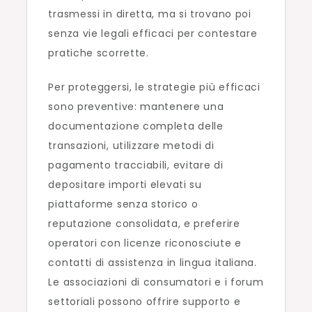
trasmessi in diretta, ma si trovano poi
senza vie legali efficaci per contestare
pratiche scorrette.
Per proteggersi, le strategie più efficaci
sono preventive: mantenere una
documentazione completa delle
transazioni, utilizzare metodi di
pagamento tracciabili, evitare di
depositare importi elevati su
piattaforme senza storico o
reputazione consolidata, e preferire
operatori con licenze riconosciute e
contatti di assistenza in lingua italiana.
Le associazioni di consumatori e i forum
settoriali possono offrire supporto e