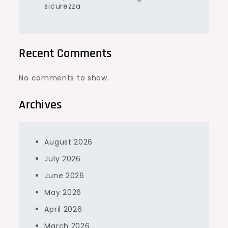
sicurezza
Recent Comments
No comments to show.
Archives
August 2026
July 2026
June 2026
May 2026
April 2026
March 2026