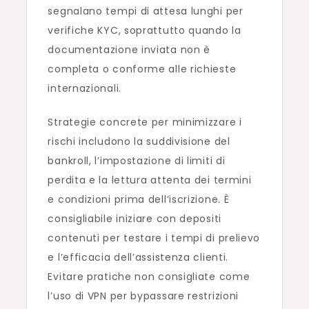
segnalano tempi di attesa lunghi per
verifiche KYC, soprattutto quando la
documentazione inviata non è
completa o conforme alle richieste
internazionali.
Strategie concrete per minimizzare i
rischi includono la suddivisione del
bankroll, l’impostazione di limiti di
perdita e la lettura attenta dei termini
e condizioni prima dell’iscrizione. È
consigliabile iniziare con depositi
contenuti per testare i tempi di prelievo
e l’efficacia dell’assistenza clienti.
Evitare pratiche non consigliate come
l’uso di VPN per bypassare restrizioni