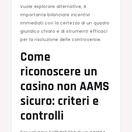
vuole esplorare alternative, è
importante bilanciare incentivi
immediati con la certezza di un quadro
giuridico chiaro e di strumenti efficaci
per la risoluzione delle controversie.
Come
riconoscere un
casino non AAMS
sicuro: criteri e
controlli