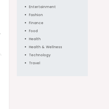
Entertainment
Fashion
Finance
Food
e
Health
Health & Wellness
.
Technology
Travel