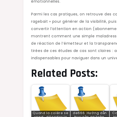
émotionnelles.
Parmi les cas pratiques, on retrouve des c
ragebait » pour générer de la visibilité, pu
convertir l’attention en action (abonnemen
montrent comment une simple maladresse éd
de réaction de l’émetteur et la transparenc
tirées de ces études de cas sont claires : 
indispensables pour naviguer dans un uni
Related Posts:
Quand la colère se
de666: Hướng dẫn
Ca
vend : décoder le
truy cập an toàn,
Hà