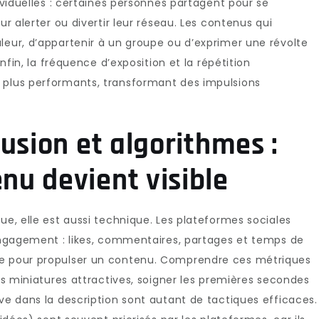
dividuelles : certaines personnes partagent pour se
ur alerter ou divertir leur réseau. Les contenus qui
leur, d’appartenir à un groupe ou d’exprimer une révolte
Enfin, la fréquence d’exposition et la répétition
 plus performants, transformant des impulsions
usion et algorithmes :
u devient visible
ue, elle est aussi technique. Les plateformes sociales
’engagement : likes, commentaires, partages et temps de
te pour propulser un contenu. Comprendre ces métriques
des miniatures attractives, soigner les premières secondes
ive dans la description sont autant de tactiques efficaces.