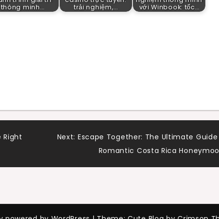
thông minh…
trải nghiệm,…
với Winbook: tốc…
 Right
Next:
Escape Together: The Ultimate Guide
Romantic Costa Rica Honeymo
ly powered by WordPress
|
Theme: Cute Blog by Crimson T