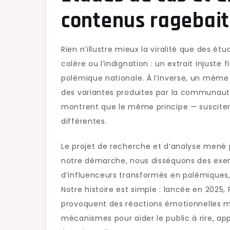
contenus ragebait
Rien n’illustre mieux la viralité que des é
colère ou l’indignation : un extrait injust
polémique nationale. À l’inverse, un mèm
des variantes produites par la communaut
montrent que le même principe — susciter u
différentes.
Le projet de recherche et d’analyse mené p
notre démarche, nous disséquons des exem
d’influenceurs transformés en polémiques, 
Notre histoire est simple : lancée en 2025
provoquent des réactions émotionnelles ma
mécanismes pour aider le public à rire, ap