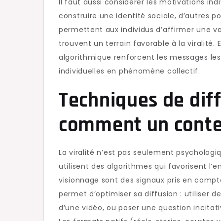
Il faut aussi considérer les motivations in
construire une identité sociale, d’autres po
permettent aux individus d’affirmer une va
trouvent un terrain favorable à la viralité. 
algorithmique renforcent les messages les
individuelles en phénomène collectif.
Techniques de diff
comment un conten
La viralité n’est pas seulement psychologiq
utilisent des algorithmes qui favorisent l
visionnage sont des signaux pris en comp
permet d’optimiser sa diffusion : utiliser 
d’une vidéo, ou poser une question incitat