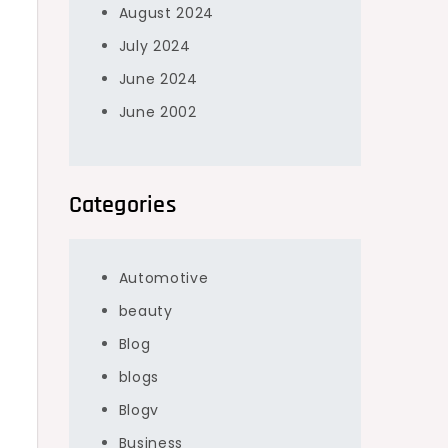
August 2024
July 2024
June 2024
June 2002
Categories
Automotive
beauty
Blog
blogs
Blogv
Business