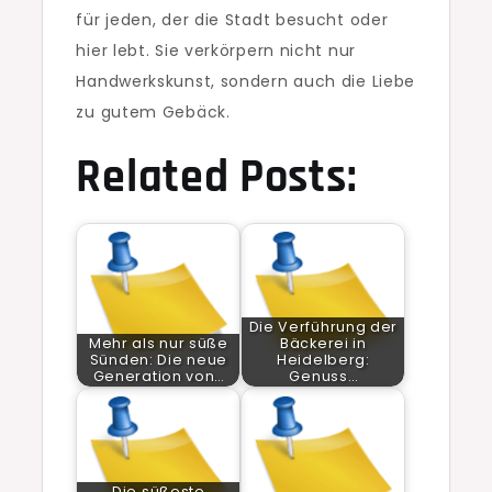
für jeden, der die Stadt besucht oder
hier lebt. Sie verkörpern nicht nur
Handwerkskunst, sondern auch die Liebe
zu gutem Gebäck.
Related Posts:
Die Verführung der
Mehr als nur süße
Bäckerei in
Sünden: Die neue
Heidelberg:
Generation von…
Genuss…
Die süßeste