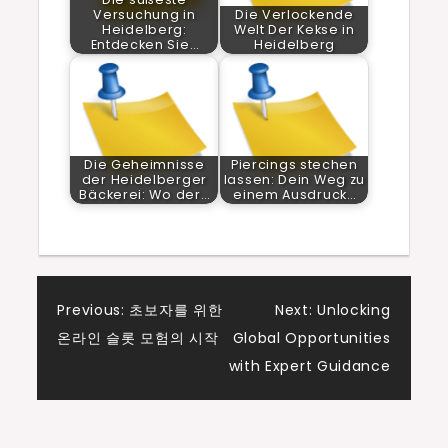
Versuchung in
Die Verlockende
Heidelberg:
Welt Der Kekse in
Entdecken Sie…
Heidelberg
Die Geheimnisse
Piercings stechen
der Heidelberger
lassen: Dein Weg zu
Bäckerei: Wo der…
einem Ausdruck…
Post
Previous:
초보자를 위한
Next:
Unlocking
온라인 슬롯 모험의 시작
Global Opportunities
navigation
with Expert Guidance