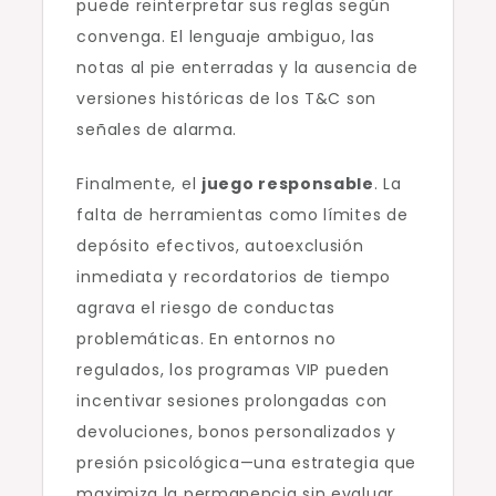
puede reinterpretar sus reglas según
convenga. El lenguaje ambiguo, las
notas al pie enterradas y la ausencia de
versiones históricas de los T&C son
señales de alarma.
Finalmente, el
juego responsable
. La
falta de herramientas como límites de
depósito efectivos, autoexclusión
inmediata y recordatorios de tiempo
agrava el riesgo de conductas
problemáticas. En entornos no
regulados, los programas VIP pueden
incentivar sesiones prolongadas con
devoluciones, bonos personalizados y
presión psicológica—una estrategia que
maximiza la permanencia sin evaluar