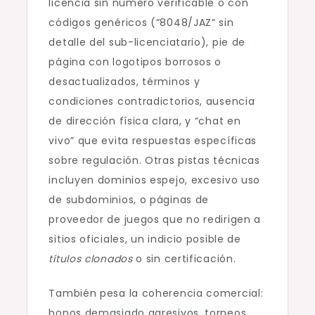
licencia sin número verificable o con
códigos genéricos (“8048/JAZ” sin
detalle del sub-licenciatario), pie de
página con logotipos borrosos o
desactualizados, términos y
condiciones contradictorios, ausencia
de dirección física clara, y “chat en
vivo” que evita respuestas específicas
sobre regulación. Otras pistas técnicas
incluyen dominios espejo, excesivo uso
de subdominios, o páginas de
proveedor de juegos que no redirigen a
sitios oficiales, un indicio posible de
títulos clonados
o sin certificación.
También pesa la coherencia comercial:
bonos demasiado agresivos, torneos