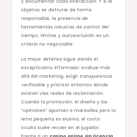
y documentar cada interacción. Y si el
objetivo es disfrutar de forma
responsable, la presencia de
herramientas robustas de control del
tiempo, límites y autoexclusión es un
criterio no negociable.
La mejor defensa sigue siendo el
escepticismo informado: evaluar más
allá del marketing, exigir
transparencia
verificable
y priorizar entornos donde
existan vías reales de reclamación.
Cuando la promoción, el diseño y las
“opiniones” apuntan a maravillas pero la
letra pequeña es elusiva, el costo
oculto suele recaer en el jugador.
Frente a un
casino online sin licencia
,