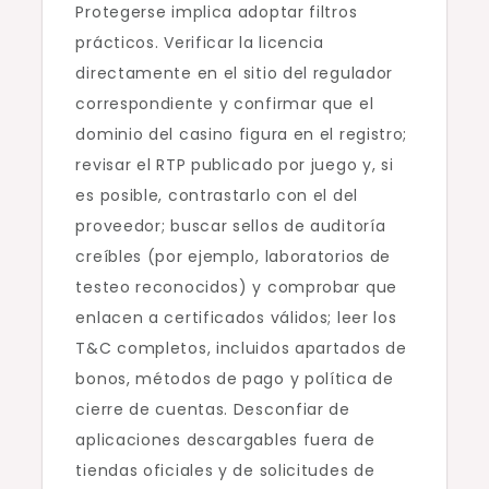
Protegerse implica adoptar filtros
prácticos. Verificar la licencia
directamente en el sitio del regulador
correspondiente y confirmar que el
dominio del casino figura en el registro;
revisar el RTP publicado por juego y, si
es posible, contrastarlo con el del
proveedor; buscar sellos de auditoría
creíbles (por ejemplo, laboratorios de
testeo reconocidos) y comprobar que
enlacen a certificados válidos; leer los
T&C completos, incluidos apartados de
bonos, métodos de pago y política de
cierre de cuentas. Desconfiar de
aplicaciones descargables fuera de
tiendas oficiales y de solicitudes de