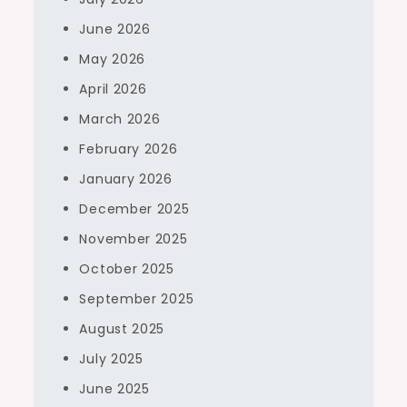
June 2026
May 2026
April 2026
March 2026
February 2026
January 2026
December 2025
November 2025
October 2025
September 2025
August 2025
July 2025
June 2025