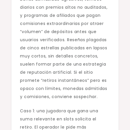
diarios con premios altos no auditados,
y programas de afiliados que pagan
comisiones extraordinarias por atraer
“volumen” de depósitos antes que
usuarios verificados. Reseñas plagadas
de cinco estrellas publicadas en lapsos
muy cortos, sin detalles concretos,
suelen formar parte de una estrategia
de reputación artificial. Si el sitio
promete “retiros instantáneos” pero es
opaco con límites, monedas admitidas
y comisiones, conviene sospechar.
Caso 1: una jugadora que gana una
suma relevante en slots solicita el
retiro. El operador le pide más