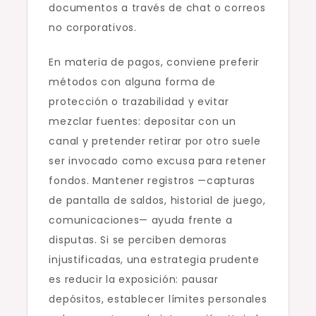
documentos a través de chat o correos
no corporativos.
En materia de pagos, conviene preferir
métodos con alguna forma de
protección o trazabilidad y evitar
mezclar fuentes: depositar con un
canal y pretender retirar por otro suele
ser invocado como excusa para retener
fondos. Mantener registros —capturas
de pantalla de saldos, historial de juego,
comunicaciones— ayuda frente a
disputas. Si se perciben demoras
injustificadas, una estrategia prudente
es reducir la exposición: pausar
depósitos, establecer límites personales