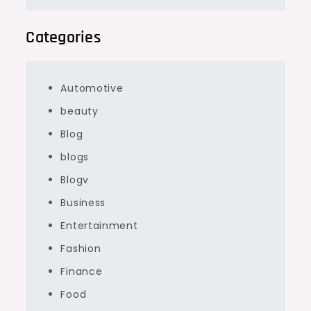
Categories
Automotive
beauty
Blog
blogs
Blogv
Business
Entertainment
Fashion
Finance
Food