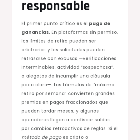
responsable
El primer punto crítico es el
pago de
ganancias
. En plataformas sin permiso,
los límites de retiro pueden ser
arbitrarios y las solicitudes pueden
retrasarse con excusas —verificaciones
interminables, actividad “sospechosa”,
o alegatos de incumplir una cláusula
poco clara—. Las fórmulas de “máximo
retiro por semana” convierten grandes
premios en pagos fraccionados que
pueden tardar meses, y algunos
operadores llegan a confiscar saldos
por cambios retroactivos de reglas. Si el
método de pago
es cripto o