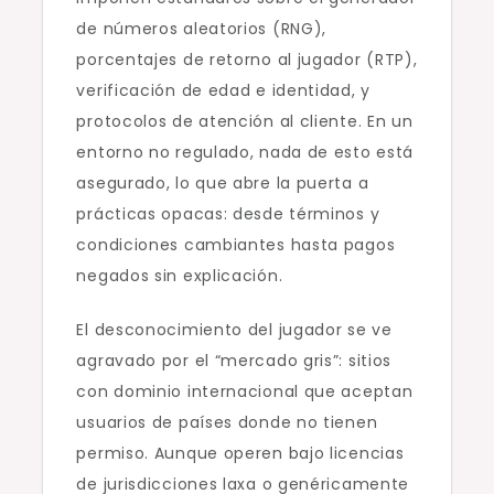
de números aleatorios (RNG),
porcentajes de retorno al jugador (RTP),
verificación de edad e identidad, y
protocolos de atención al cliente. En un
entorno no regulado, nada de esto está
asegurado, lo que abre la puerta a
prácticas opacas: desde términos y
condiciones cambiantes hasta pagos
negados sin explicación.
El desconocimiento del jugador se ve
agravado por el “mercado gris”: sitios
con dominio internacional que aceptan
usuarios de países donde no tienen
permiso. Aunque operen bajo licencias
de jurisdicciones laxa o genéricamente