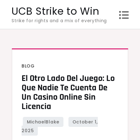
Skip
UCB Strike to Win
to
Strike for rights and a mix of everything
content
BLOG
El Otro Lado Del Juego: Lo
Que Nadie Te Cuenta De
Un Casino Online Sin
Licencia