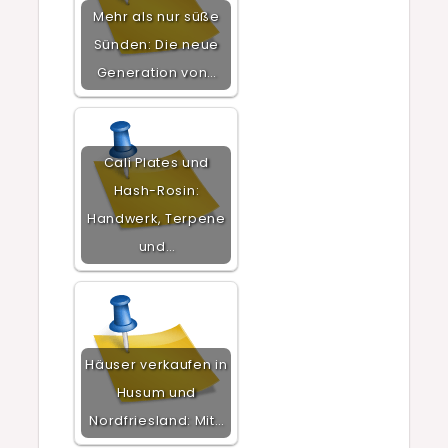
Mehr als nur süße
Sünden: Die neue
Generation von…
Cali Plates und
Hash-Rosin:
Handwerk, Terpene
und…
Häuser verkaufen in
Husum und
Nordfriesland: Mit…