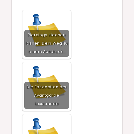
Piercings stechen
lassen: Dein Weg zu
einem Ausdruck…
Die Faszination der
Avantgarde
Luxusmode