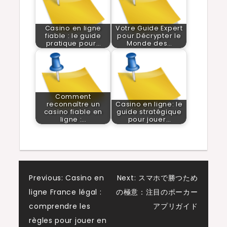
Casino en ligne
Votre Guide Expert
fiable : le guide
pour Décrypter le
pratique pour…
Monde des…
Comment
reconnaître un
Casino en ligne: le
casino fiable en
guide stratégique
ligne :…
pour jouer…
Post
Previous:
Casino en
Next:
スマホで勝つため
ligne France légal :
の極意：注目のポーカー
navigation
comprendre les
アプリガイド
règles pour jouer en