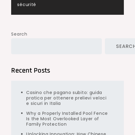
sécurité
Search
SEARC
Recent Posts
Casino che pagano subito: guida
pratica per ottenere prelievi veloci
e sicuri in Italia
Why a Properly Installed Pool Fence
Is the Most Overlooked Layer of
Family Protection
Unlocking Innovation: How Chinese