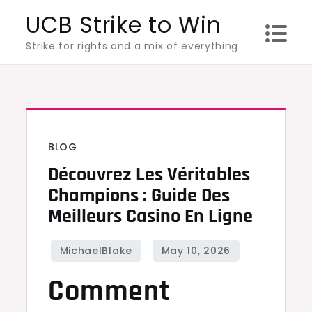
Skip
UCB Strike to Win
to
Strike for rights and a mix of everything
content
BLOG
Découvrez Les Véritables
Champions : Guide Des
Meilleurs Casino En Ligne
Comment