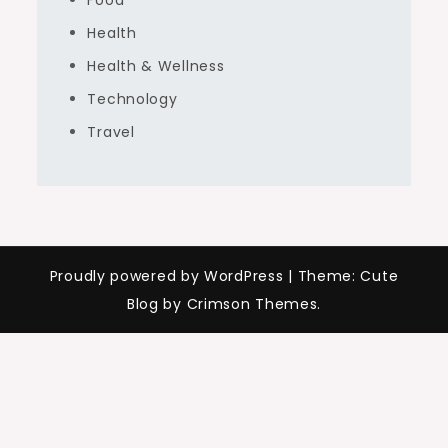
Food
Health
Health & Wellness
Technology
Travel
Proudly powered by WordPress
|
Theme: Cute
Blog by Crimson Themes.