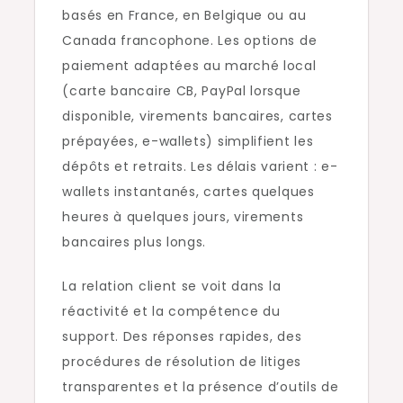
basés en France, en Belgique ou au
Canada francophone. Les options de
paiement adaptées au marché local
(carte bancaire CB, PayPal lorsque
disponible, virements bancaires, cartes
prépayées, e-wallets) simplifient les
dépôts et retraits. Les délais varient : e-
wallets instantanés, cartes quelques
heures à quelques jours, virements
bancaires plus longs.
La relation client se voit dans la
réactivité et la compétence du
support. Des réponses rapides, des
procédures de résolution de litiges
transparentes et la présence d’outils de