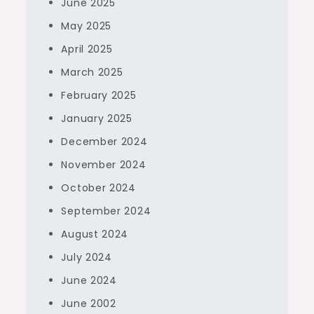
June 2025
May 2025
April 2025
March 2025
February 2025
January 2025
December 2024
November 2024
October 2024
September 2024
August 2024
July 2024
June 2024
June 2002