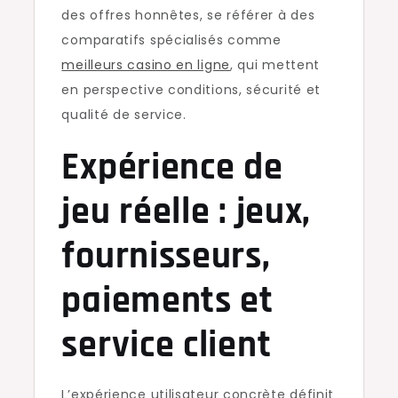
des offres honnêtes, se référer à des
comparatifs spécialisés comme
meilleurs casino en ligne
, qui mettent
en perspective conditions, sécurité et
qualité de service.
Expérience de
jeu réelle : jeux,
fournisseurs,
paiements et
service client
L’expérience utilisateur concrète définit