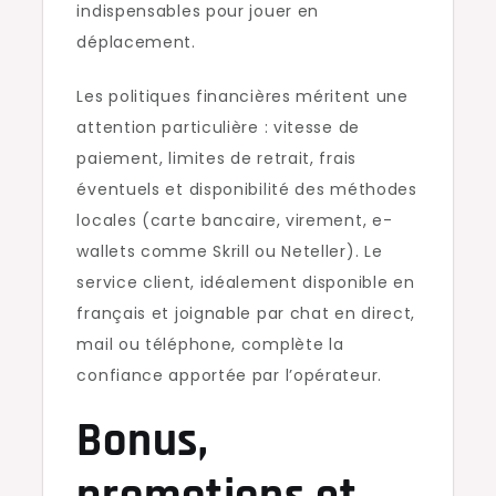
indispensables pour jouer en
déplacement.
Les politiques financières méritent une
attention particulière : vitesse de
paiement, limites de retrait, frais
éventuels et disponibilité des méthodes
locales (carte bancaire, virement, e-
wallets comme Skrill ou Neteller). Le
service client, idéalement disponible en
français et joignable par chat en direct,
mail ou téléphone, complète la
confiance apportée par l’opérateur.
Bonus,