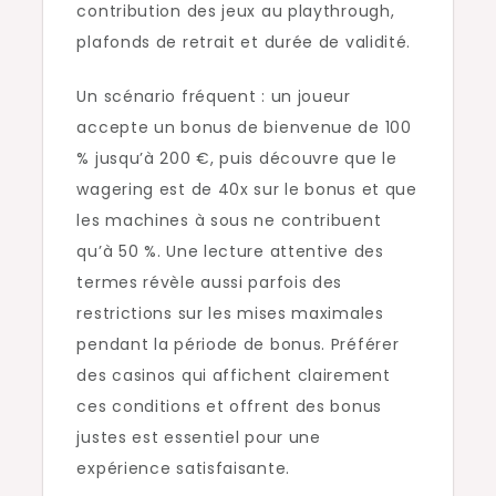
contribution des jeux au playthrough,
plafonds de retrait et durée de validité.
Un scénario fréquent : un joueur
accepte un bonus de bienvenue de 100
% jusqu’à 200 €, puis découvre que le
wagering est de 40x sur le bonus et que
les machines à sous ne contribuent
qu’à 50 %. Une lecture attentive des
termes révèle aussi parfois des
restrictions sur les mises maximales
pendant la période de bonus. Préférer
des casinos qui affichent clairement
ces conditions et offrent des bonus
justes est essentiel pour une
expérience satisfaisante.