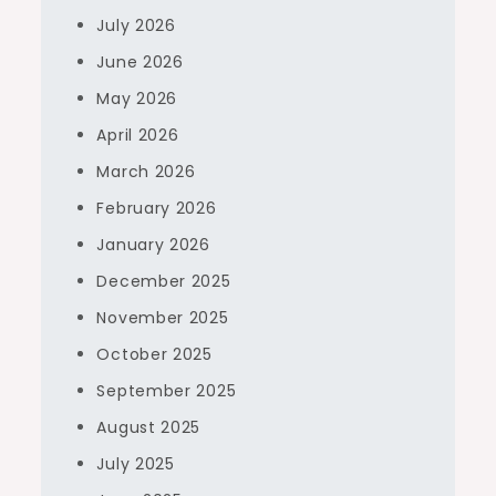
July 2026
June 2026
May 2026
April 2026
March 2026
February 2026
January 2026
December 2025
November 2025
October 2025
September 2025
August 2025
July 2025