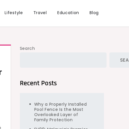
Lifestyle
Travel
Education
Blog
Search
SE
r
Recent Posts
Why a Properly Installed
Pool Fence Is the Most
Overlooked Layer of
Family Protection
é