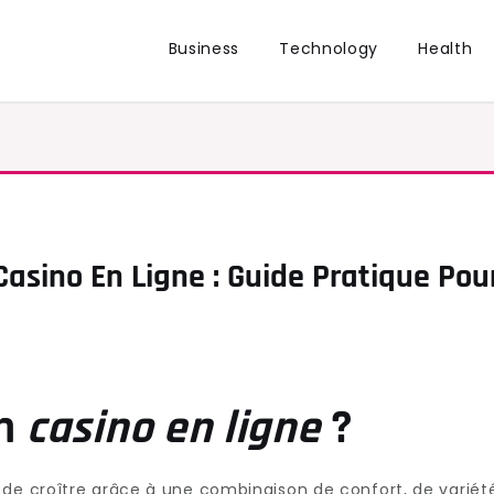
Business
Technology
Health
asino En Ligne : Guide Pratique Pou
un
casino en ligne
?
de croître grâce à une combinaison de confort, de variét