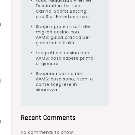
FU88: Malaysia’s Premier
Destination for Live
Casino, Sports Betting,
and Slot Entertainment
s
Scopri i pro e i rischi dei
migliori casino non
AAMS: guida pratica per
giocatori in Italia
I segreti dei casino non
AAMS: cosa sapere prima
di giocare
Scoprire i casino non
AAMS: cosa sono, rischi e
l
come scegliere in
sicurezza
Recent Comments
e
No comments to show.