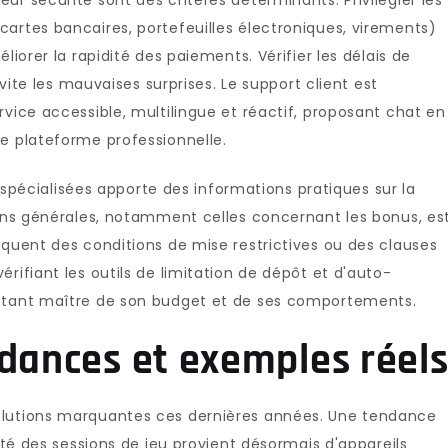
r sécurité sont des critères déterminants. Privilégier les
artes bancaires, portefeuilles électroniques, virements)
liorer la rapidité des paiements. Vérifier les délais de
évite les mauvaises surprises. Le support client est
rvice accessible, multilingue et réactif, proposant chat en
e plateforme professionnelle.
es spécialisées apporte des informations pratiques sur la
ions générales, notamment celles concernant les bonus, es
iquent des conditions de mise restrictives ou des clauses
rifiant les outils de limitation de dépôt et d'auto-
estant maître de son budget et de ses comportements.
ndances et exemples réel
olutions marquantes ces dernières années. Une tendance
rité des sessions de jeu provient désormais d'appareils