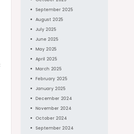
September 2025
August 2025
July 2025
June 2025
May 2025
April 2025
t
March 2025
February 2025
January 2025
December 2024
s
November 2024
October 2024
September 2024