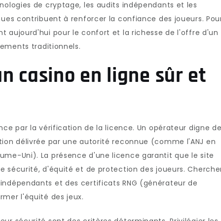
nologies de cryptage, les audits indépendants et les
nues contribuent à renforcer la confiance des joueurs. Pou
aujourd'hui pour le confort et la richesse de l'offre d'un
sements traditionnels.
un
casino en ligne
sûr et
ce par la vérification de la licence. Un opérateur digne d
tion délivrée par une autorité reconnue (comme l'ANJ en
ume-Uni). La présence d'une licence garantit que le site
 sécurité, d'équité et de protection des joueurs. Cherche
indépendants et des certificats RNG (générateur de
mer l'équité des jeux.