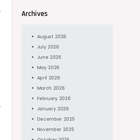
r
Archives
August 2026
July 2026
June 2026
May 2026
April 2026
e
March 2026
February 2026
r
January 2026
December 2025
November 2025
October 2025