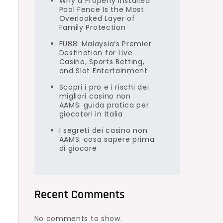
Why a Properly Installed
Pool Fence Is the Most
Overlooked Layer of
Family Protection
FU88: Malaysia’s Premier
Destination for Live
Casino, Sports Betting,
and Slot Entertainment
Scopri i pro e i rischi dei
migliori casino non
AAMS: guida pratica per
giocatori in Italia
I segreti dei casino non
AAMS: cosa sapere prima
di giocare
Recent Comments
No comments to show.