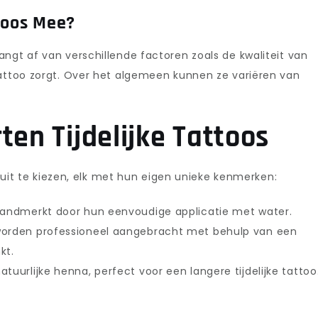
ttoos Mee?
ngt af van verschillende factoren zoals de kwaliteit van
tattoo zorgt. Over het algemeen kunnen ze variëren van
ten Tijdelijke Tattoos
om uit te kiezen, elk met hun eigen unieke kenmerken:
ndmerkt door hun eenvoudige applicatie met water.
orden professioneel aangebracht met behulp van een
kt.
uurlijke henna, perfect voor een langere tijdelijke tattoo