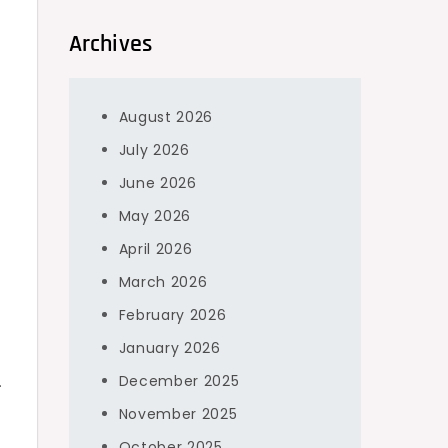
Archives
August 2026
July 2026
June 2026
May 2026
April 2026
March 2026
February 2026
January 2026
December 2025
.
November 2025
October 2025