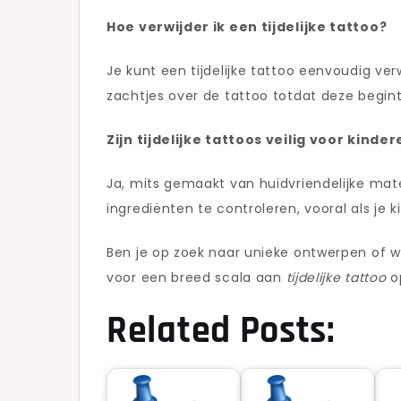
Hoe verwijder ik een tijdelijke tattoo?
Je kunt een tijdelijke tattoo eenvoudig verw
zachtjes over de tattoo totdat deze begin
Zijn tijdelijke tattoos veilig voor kinde
Ja, mits gemaakt van huidvriendelijke mater
ingrediënten te controleren, vooral als je 
Ben je op zoek naar unieke ontwerpen of wi
voor een breed scala aan
tijdelijke tattoo
op
Related Posts: