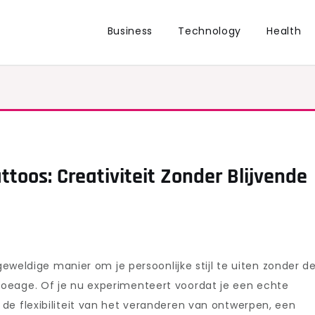
Business
Technology
Health
ttoos: Creativiteit Zonder Blijvende
geweldige manier om je persoonlijke stijl te uiten zonder d
oeage. Of je nu experimenteert voordat je een echte
de flexibiliteit van het veranderen van ontwerpen, een