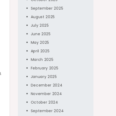
September 2025
August 2025
July 2025
June 2025
May 2025
April 2025
March 2025
February 2025
s
January 2025
December 2024
November 2024
October 2024
September 2024