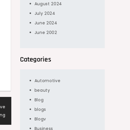
August 2024
July 2024
June 2024
June 2002
Categories
Automotive
beauty
Blog
ive
blogs
ing
Blogv
Business