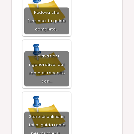
Padova che
funziona: la guida
completa…
Coltivazioni
rigenerative: dal
seme al raccolto
con…
Steroidi online in
Italia: guida reale
per muoversi…