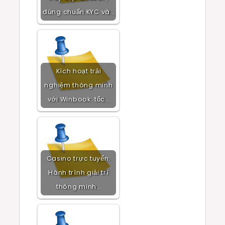
đúng chuẩn KYC và…
Kích hoạt trải
nghiệm thông minh
với Winbook: tốc…
Casino trực tuyến:
Hành trình giải trí
thông minh…