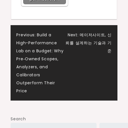
Post
Previous:
Build a
Next:
메이저사이트, 신
High-Performance
뢰를 설계하는 기술과 기
navigation
Lab on a Budget: Why
준
Pre‑Owned Scopes,
Analyzers, and
Calibrators
Outperform Their
Price
Search