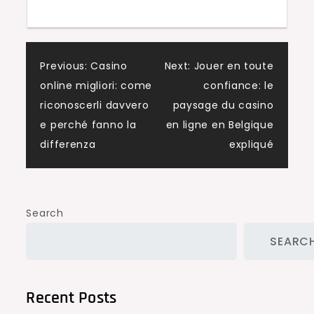
Post
Previous:
Casino
Next:
Jouer en toute
online migliori: come
confiance: le
navigation
riconoscerli davvero
paysage du casino
e perché fanno la
en ligne en Belgique
differenza
expliqué
Search
SEARC
Recent Posts