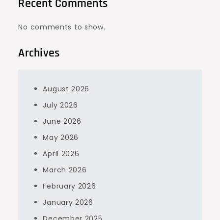
Recent Comments
No comments to show.
Archives
August 2026
July 2026
June 2026
May 2026
April 2026
March 2026
February 2026
January 2026
December 2025