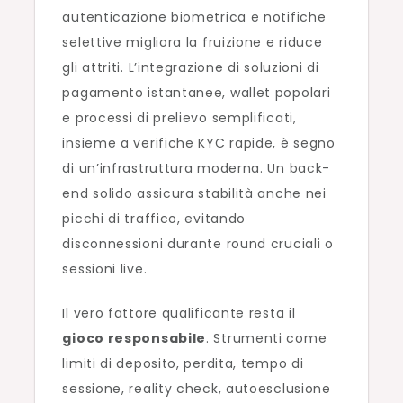
autenticazione biometrica e notifiche
selettive migliora la fruizione e riduce
gli attriti. L’integrazione di soluzioni di
pagamento istantanee, wallet popolari
e processi di prelievo semplificati,
insieme a verifiche KYC rapide, è segno
di un’infrastruttura moderna. Un back-
end solido assicura stabilità anche nei
picchi di traffico, evitando
disconnessioni durante round cruciali o
sessioni live.
Il vero fattore qualificante resta il
gioco responsabile
. Strumenti come
limiti di deposito, perdita, tempo di
sessione, reality check, autoesclusione