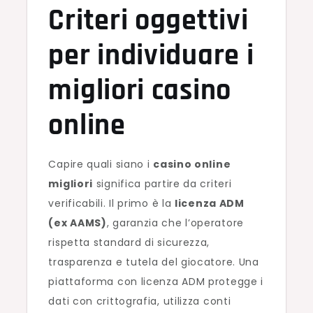
Criteri oggettivi
per individuare i
migliori casino
online
Capire quali siano i
casino online
migliori
significa partire da criteri
verificabili. Il primo è la
licenza ADM
(ex AAMS)
, garanzia che l’operatore
rispetta standard di sicurezza,
trasparenza e tutela del giocatore. Una
piattaforma con licenza ADM protegge i
dati con crittografia, utilizza conti