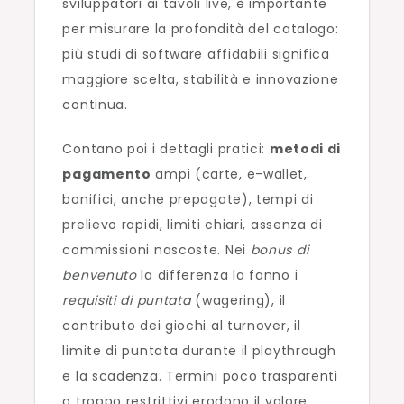
sviluppatori ai tavoli live, è importante
per misurare la profondità del catalogo:
più studi di software affidabili significa
maggiore scelta, stabilità e innovazione
continua.
Contano poi i dettagli pratici:
metodi di
pagamento
ampi (carte, e-wallet,
bonifici, anche prepagate), tempi di
prelievo rapidi, limiti chiari, assenza di
commissioni nascoste. Nei
bonus di
benvenuto
la differenza la fanno i
requisiti di puntata
(wagering), il
contributo dei giochi al turnover, il
limite di puntata durante il playthrough
e la scadenza. Termini poco trasparenti
o troppo restrittivi erodono il valore