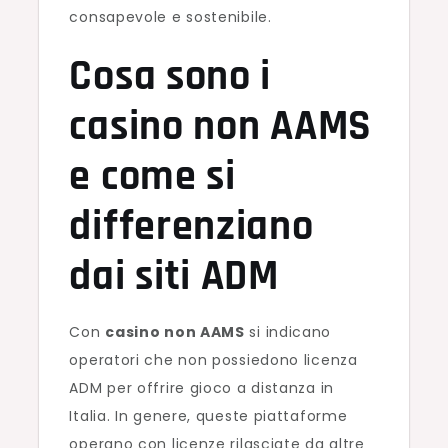
consapevole e sostenibile.
Cosa sono i
casino non AAMS
e come si
differenziano
dai siti ADM
Con
casino non AAMS
si indicano
operatori che non possiedono licenza
ADM per offrire gioco a distanza in
Italia. In genere, queste piattaforme
operano con licenze rilasciate da altre