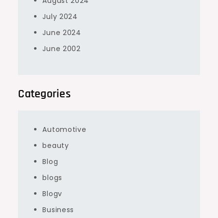
August 2024
July 2024
June 2024
June 2002
Categories
Automotive
beauty
Blog
blogs
Blogv
Business