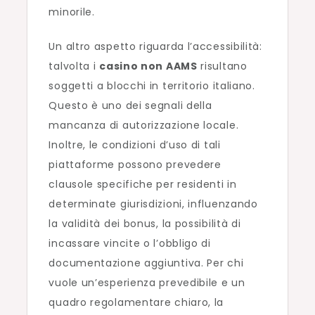
minorile.
Un altro aspetto riguarda l’accessibilità:
talvolta i
casino non AAMS
risultano
soggetti a blocchi in territorio italiano.
Questo è uno dei segnali della
mancanza di autorizzazione locale.
Inoltre, le condizioni d’uso di tali
piattaforme possono prevedere
clausole specifiche per residenti in
determinate giurisdizioni, influenzando
la validità dei bonus, la possibilità di
incassare vincite o l’obbligo di
documentazione aggiuntiva. Per chi
vuole un’esperienza prevedibile e un
quadro regolamentare chiaro, la