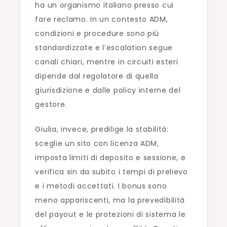
ha un organismo italiano presso cui
fare reclamo. In un contesto ADM,
condizioni e procedure sono più
standardizzate e l’escalation segue
canali chiari, mentre in circuiti esteri
dipende dal regolatore di quella
giurisdizione e dalle policy interne del
gestore.
Giulia, invece, predilige la stabilità:
sceglie un sito con licenza ADM,
imposta limiti di deposito e sessione, e
verifica sin da subito i tempi di prelievo
e i metodi accettati. I bonus sono
meno appariscenti, ma la prevedibilità
del payout e le protezioni di sistema le