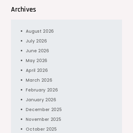
Archives
August 2026
July 2026
June 2026
May 2026
April 2026
March 2026
February 2026
January 2026
December 2025
November 2025
October 2025