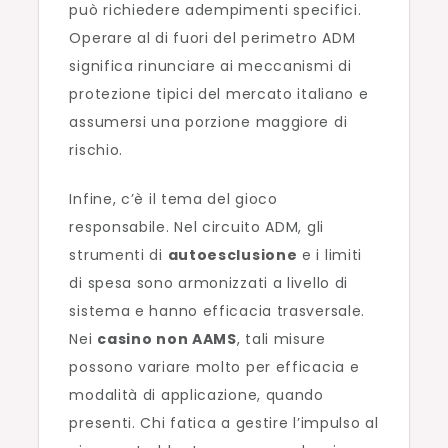
può richiedere adempimenti specifici.
Operare al di fuori del perimetro ADM
significa rinunciare ai meccanismi di
protezione tipici del mercato italiano e
assumersi una porzione maggiore di
rischio.
Infine, c’è il tema del gioco
responsabile. Nel circuito ADM, gli
strumenti di
autoesclusione
e i limiti
di spesa sono armonizzati a livello di
sistema e hanno efficacia trasversale.
Nei
casino non AAMS
, tali misure
possono variare molto per efficacia e
modalità di applicazione, quando
presenti. Chi fatica a gestire l’impulso al