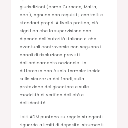
giurisdizioni (come Curacao, Malta,
ecc.), ognuna con requisiti, controlli e
standard propri. A livello pratico, ciò
significa che la supervisione non
dipende dall’autorità italiana e che
eventuali controversie non seguono i
canali di risoluzione previsti
dall’ordinamento nazionale. La
differenza non è solo formale: incide
sulla sicurezza dei fondi, sulla
protezione del giocatore e sulle
modalità di verifica dell’età e
dell’identità.
I siti ADM puntano su regole stringenti
riguardo a limiti di deposito, strumenti