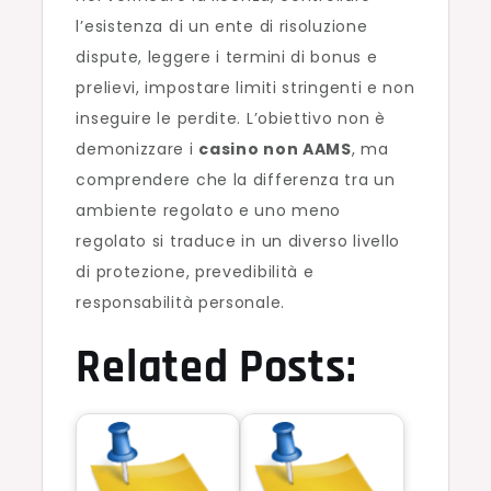
l’esistenza di un ente di risoluzione
dispute, leggere i termini di bonus e
prelievi, impostare limiti stringenti e non
inseguire le perdite. L’obiettivo non è
demonizzare i
casino non AAMS
, ma
comprendere che la differenza tra un
ambiente regolato e uno meno
regolato si traduce in un diverso livello
di protezione, prevedibilità e
responsabilità personale.
Related Posts: