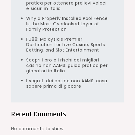
pratica per ottenere prelievi veloci
e sicuri in Italia
Why a Properly Installed Pool Fence
Is the Most Overlooked Layer of
Family Protection
FU88: Malaysia’s Premier
Destination for Live Casino, Sports
Betting, and Slot Entertainment
Scopri i pro e i rischi dei migliori
casino non AAMS: guida pratica per
giocatori in Italia
I segreti dei casino non AAMS: cosa
sapere prima di giocare
Recent Comments
No comments to show.