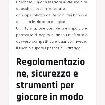
rimanere il
gioco responsabile
: limiti al
deposito, sessioni misurate,
consapevolezza dei termini dei bonus e
dell’alea intrinseca del gioco.
Un’informazione completa e imparziale
permette di capire quando un’offerta è
davvero competitiva e quando, invece,
il rischio supera i potenziali vantaggi.
Regolamentazio
ne, sicurezza e
strumenti per
giocare in modo