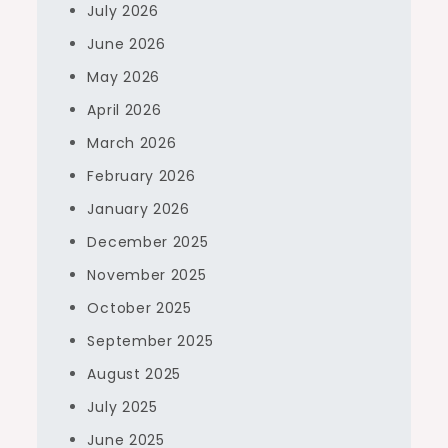
July 2026
June 2026
May 2026
April 2026
March 2026
February 2026
January 2026
December 2025
November 2025
October 2025
September 2025
August 2025
July 2025
June 2025