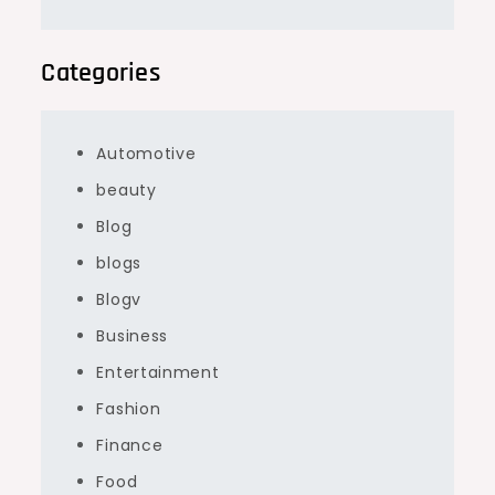
Categories
Automotive
beauty
Blog
blogs
Blogv
Business
Entertainment
Fashion
Finance
Food