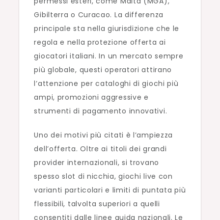
permessi esteri, come Malta (MGA),
Gibilterra o Curacao. La differenza
principale sta nella giurisdizione che le
regola e nella protezione offerta ai
giocatori italiani. In un mercato sempre
più globale, questi operatori attirano
l’attenzione per cataloghi di giochi più
ampi, promozioni aggressive e
strumenti di pagamento innovativi.
Uno dei motivi più citati è l’ampiezza
dell’offerta. Oltre ai titoli dei grandi
provider internazionali, si trovano
spesso slot di nicchia, giochi live con
varianti particolari e limiti di puntata più
flessibili, talvolta superiori a quelli
consentiti dalle linee guida nazionali. Le