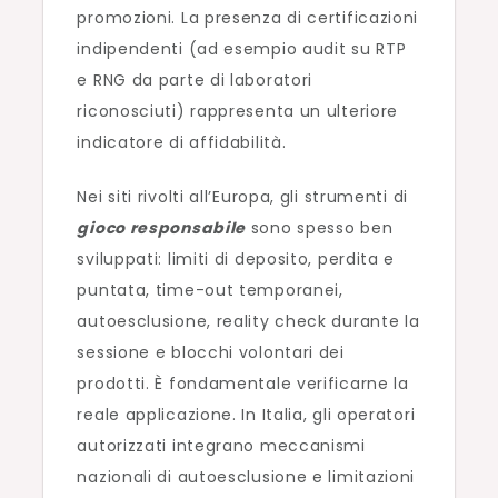
promozioni. La presenza di certificazioni
indipendenti (ad esempio audit su RTP
e RNG da parte di laboratori
riconosciuti) rappresenta un ulteriore
indicatore di affidabilità.
Nei siti rivolti all’Europa, gli strumenti di
gioco responsabile
sono spesso ben
sviluppati: limiti di deposito, perdita e
puntata, time-out temporanei,
autoesclusione, reality check durante la
sessione e blocchi volontari dei
prodotti. È fondamentale verificarne la
reale applicazione. In Italia, gli operatori
autorizzati integrano meccanismi
nazionali di autoesclusione e limitazioni