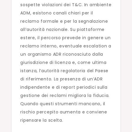
sospette violazioni dei T&C. In ambiente
ADM, esistono canali chiari per il
reclamo formale e per la segnalazione
all’autorità nazionale. Su piattaforme
estere, il percorso prevede in genere un
reclamo interno, eventuale escalation a
un organismo ADR riconosciuto dalla
giurisdizione di licenza e, come ultima
istanza, l’autorità regolatoria del Paese
di riferimento. La presenza di un’ADR
indipendente e di report periodici sulla
gestione dei reclami migliora la fiducia.
Quando questi strumenti mancano, il
rischio percepito aumenta e conviene
ripensare la scelta.