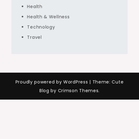
Health
Health & Wellness
Technology
Travel
Proudly powered by WordPress
|
Theme: Cute
Blog by Crimson Themes.