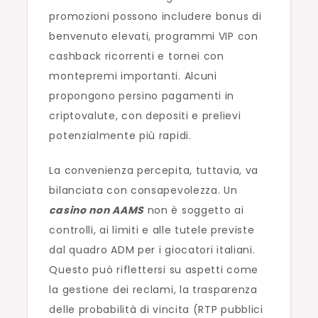
promozioni possono includere bonus di
benvenuto elevati, programmi VIP con
cashback ricorrenti e tornei con
montepremi importanti. Alcuni
propongono persino pagamenti in
criptovalute, con depositi e prelievi
potenzialmente più rapidi.
La convenienza percepita, tuttavia, va
bilanciata con consapevolezza. Un
casino non AAMS
non è soggetto ai
controlli, ai limiti e alle tutele previste
dal quadro ADM per i giocatori italiani.
Questo può riflettersi su aspetti come
la gestione dei reclami, la trasparenza
delle probabilità di vincita (RTP pubblici