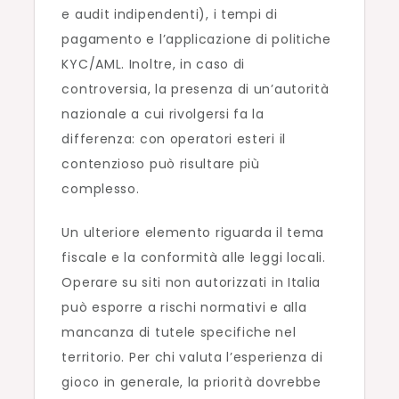
e audit indipendenti), i tempi di
pagamento e l’applicazione di politiche
KYC/AML. Inoltre, in caso di
controversia, la presenza di un’autorità
nazionale a cui rivolgersi fa la
differenza: con operatori esteri il
contenzioso può risultare più
complesso.
Un ulteriore elemento riguarda il tema
fiscale e la conformità alle leggi locali.
Operare su siti non autorizzati in Italia
può esporre a rischi normativi e alla
mancanza di tutele specifiche nel
territorio. Per chi valuta l’esperienza di
gioco in generale, la priorità dovrebbe