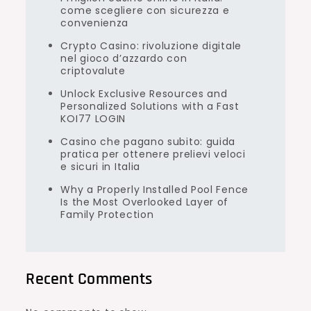
come scegliere con sicurezza e
convenienza
Crypto Casino: rivoluzione digitale
nel gioco d’azzardo con
criptovalute
Unlock Exclusive Resources and
Personalized Solutions with a Fast
KOI77 LOGIN
Casino che pagano subito: guida
pratica per ottenere prelievi veloci
e sicuri in Italia
Why a Properly Installed Pool Fence
Is the Most Overlooked Layer of
Family Protection
Recent Comments