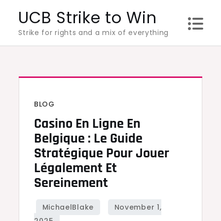
Skip
UCB Strike to Win
to
Strike for rights and a mix of everything
content
BLOG
Casino En Ligne En
Belgique : Le Guide
Stratégique Pour Jouer
Légalement Et
Sereinement