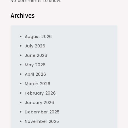
No comments to show.
Archives
August 2026
July 2026
June 2026
May 2026
April 2026
March 2026
February 2026
January 2026
December 2025
November 2025