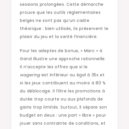
sessions prolongées. Cette démarche
prouve que les outils réglementaires
belges ne sont pas qu’un cadre
théorique : bien utilisés, ils préservent le
plaisir du jeu et la santé financière.
Pour les adeptes de bonus, « Marc » à
Gand illustre une approche rationnelle.
Il n’accepte les offres que si le
wagering
est inférieur ou égal à 35x et
si les jeux contribuent au moins à 80 %
du déblocage. Il filtre les promotions à
durée trop courte ou aux plafonds de
gains trop limités. Surtout, il sépare son
budget en deux : une part « libre » pour
jouer sans contrainte de conditions, et