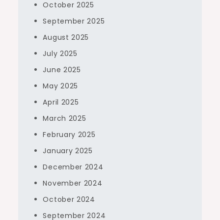
October 2025
September 2025
August 2025
July 2025
June 2025
May 2025
April 2025
March 2025
February 2025
January 2025
December 2024
November 2024
October 2024
September 2024