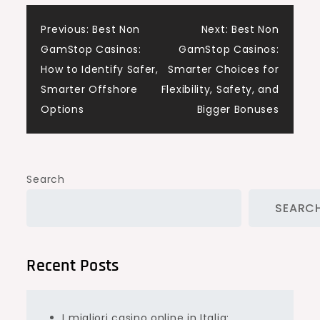
Post
Previous:
Best Non
Next:
Best Non
GamStop Casinos:
GamStop Casinos:
navigation
How to Identify Safer,
Smarter Choices for
Smarter Offshore
Flexibility, Safety, and
Options
Bigger Bonuses
Search
SEARC
Recent Posts
I migliori casino online in Italia: