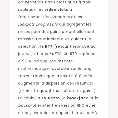
couvrent les titres classiques à trois
rouleaux, les
vidéo slots
à
fonctionnalités avancées et les
jackpots progressifs
qui agrègent les
mises pour des gains potentiellement
massifs. Deux indicateurs guident la
sélection : le
RTP
(retour théorique au
joueur) et la
volatilité
. Un RTP supérieur
à 96 % indique une attente
mathématique favorable sur le long
terme, tandis que la volatilité élevée
augmente la dispersion des résultats
(moins fréquent mais plus gros gains).
En table, la
roulette
, le
blackjack
et le
baccarat
existent en version RNG et en
direct, avec des croupiers filmés en HD.