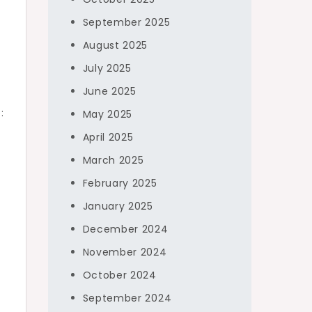
September 2025
August 2025
July 2025
June 2025
:
May 2025
April 2025
March 2025
February 2025
January 2025
December 2024
November 2024
October 2024
September 2024