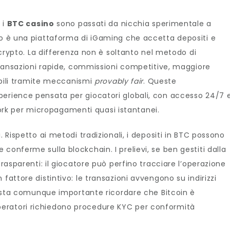
 i
BTC casino
sono passati da nicchia sperimentale a
no è una piattaforma di iGaming che accetta depositi e
e crypto. La differenza non è soltanto nel metodo di
 transazioni rapide, commissioni competitive, maggiore
cabili tramite meccanismi
provably fair
. Queste
perience pensata per giocatori globali, con accesso 24/7 
k per micropagamenti quasi istantanei.
. Rispetto ai metodi tradizionali, i depositi in BTC possono
conferme sulla blockchain. I prelievi, se ben gestiti dalla
trasparenti: il giocatore può perfino tracciare l’operazione
 fattore distintivo: le transazioni avvengono su indirizzi
 resta comunque importante ricordare che Bitcoin è
eratori richiedono procedure KYC per conformità