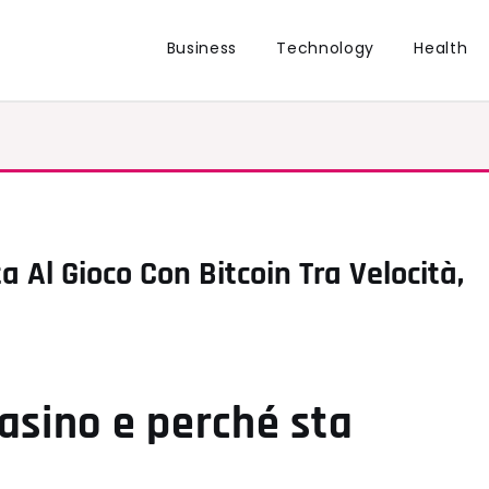
Business
Technology
Health
 Al Gioco Con Bitcoin Tra Velocità,
asino e perché sta