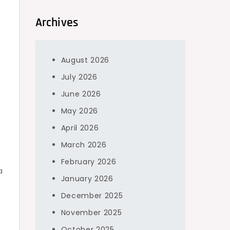
Archives
August 2026
July 2026
June 2026
May 2026
April 2026
March 2026
February 2026
a
January 2026
December 2025
November 2025
October 2025