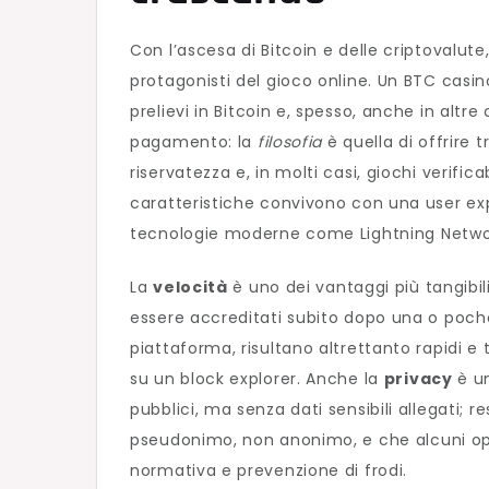
Con l’ascesa di Bitcoin e delle criptovalute,
protagonisti del gioco online. Un BTC casi
prelievi in Bitcoin e, spesso, anche in altr
pagamento: la
filosofia
è quella di offrire
riservatezza e, in molti casi, giochi verifi
caratteristiche convivono con una user ex
tecnologie moderne come Lightning Networ
La
velocità
è uno dei vantaggi più tangibili
essere accreditati subito dopo una o poche 
piattaforma, risultano altrettanto rapidi e 
su un block explorer. Anche la
privacy
è un
pubblici, ma senza dati sensibili allegati;
pseudonimo, non anonimo, e che alcuni op
normativa e prevenzione di frodi.