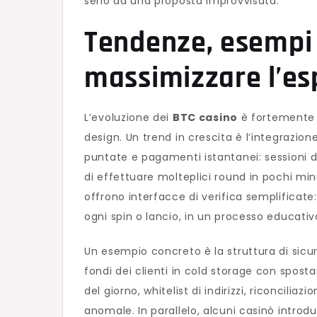
serio da una proposta improvvisata.
Tendenze, esempi r
massimizzare l’es
L’evoluzione dei
BTC casino
è fortemente i
design. Un trend in crescita è l’integrazio
puntate e pagamenti istantanei: sessioni d
di effettuare molteplici round in pochi min
offrono interfacce di verifica semplificate:
ogni spin o lancio, in un processo educativo
Un esempio concreto è la struttura di sicur
fondi dei clienti in cold storage con spost
del giorno, whitelist di indirizzi, riconcili
anomale. In parallelo, alcuni casinò intro