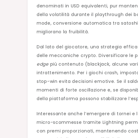
denominati in USD equivalenti, pur mantene
della volatilità durante il playthrough dei 
mode, conversione automatica tra satoshi 
migliorano la fruibilità.
Dal lato del giocatore, una strategia effi
delle meccaniche crypto. Diversificare le p
edge
più contenuto (blackjack, alcune varia
intrattenimento. Per i giochi crash, impos
stop-win evita decisioni emotive. Se il saldo
momenti di forte oscillazione e, se disponi
della piattaforma possono stabilizzare l’esp
Interessante anche l’emergere di tornei e 
micro-scommesse tramite Lightning perme
con premi proporzionati, mantenendo costi