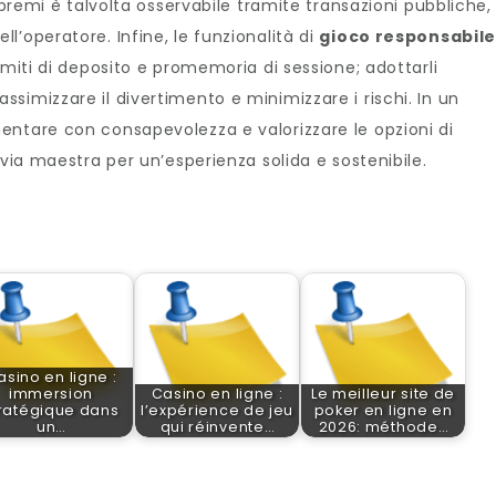
epremi è talvolta osservabile tramite transazioni pubbliche,
’operatore. Infine, le funzionalità di
gioco responsabil
imiti di deposito e promemoria di sessione; adottarli
simizzare il divertimento e minimizzare i rischi. In un
entare con consapevolezza e valorizzare le opzioni di
 via maestra per un’esperienza solida e sostenibile.
asino en ligne :
immersion
Casino en ligne :
Le meilleur site de
ratégique dans
l’expérience de jeu
poker en ligne en
un…
qui réinvente…
2026: méthode…