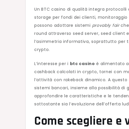
Un BTC casino di qualità integra protocolli d
storage per fondi dei clienti, monitoraggio de
possono adottare sistemi
provably fair
che 
round attraverso seed server, seed client 
l’asimmetria informativa, soprattutto per ti
crypto.
L’interesse per i
btc casino
è alimentato a
cashback calcolati in crypto, tornei con 
l’attività con rakeback dinamico. A questo si
sistemi bancari, insieme alla possibilità di
approfondire le caratteristiche e le tende
sottostante sia l’evoluzione dell’offerta lud
Come scegliere e 