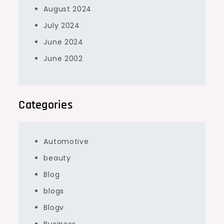
August 2024
July 2024
June 2024
June 2002
Categories
Automotive
beauty
Blog
blogs
Blogv