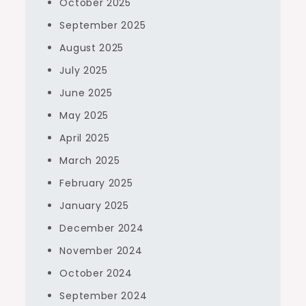
October 2025
September 2025
August 2025
July 2025
June 2025
May 2025
April 2025
March 2025
February 2025
January 2025
December 2024
November 2024
October 2024
September 2024