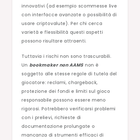
innovativi (ad esempio scommesse live
con interfacce avanzate o possibilità di
usare criptovalute). Per chi cerca
varietà e flessibilità questi aspetti
possono risultare attraenti.
Tuttavia i rischi non sono trascurabili.
Un
bookmaker non AAMS
non è
soggetto alle stesse regole di tutela del
giocatore: reclami, chargeback,
protezione dei fondi e limiti sul gioco
responsabile possono essere meno
rigorosi. Potrebbero verificarsi problemi
con i prelievi, richieste di
documentazione prolungate o
mancanza di strumenti efficaci di