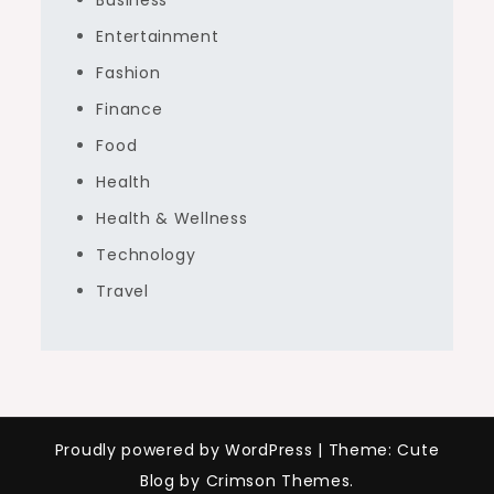
Business
Entertainment
Fashion
Finance
Food
Health
Health & Wellness
Technology
Travel
Proudly powered by WordPress
|
Theme: Cute
Blog by Crimson Themes.