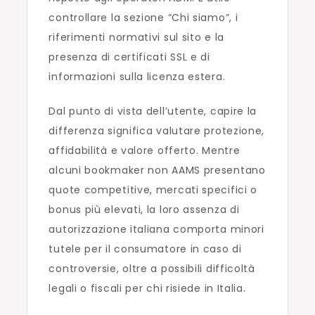
controllare la sezione “Chi siamo”, i
riferimenti normativi sul sito e la
presenza di certificati SSL e di
informazioni sulla licenza estera.
Dal punto di vista dell’utente, capire la
differenza significa valutare protezione,
affidabilità e valore offerto. Mentre
alcuni bookmaker non AAMS presentano
quote competitive, mercati specifici o
bonus più elevati, la loro assenza di
autorizzazione italiana comporta minori
tutele per il consumatore in caso di
controversie, oltre a possibili difficoltà
legali o fiscali per chi risiede in Italia.