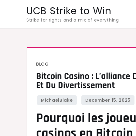
Skip
UCB Strike to Win
to
Strike for rights and a mix of everything
content
BLOG
Bitcoin Casino : L’alliance
Et Du Divertissement
Pourquoi les joueu
casinos en Bitcoin