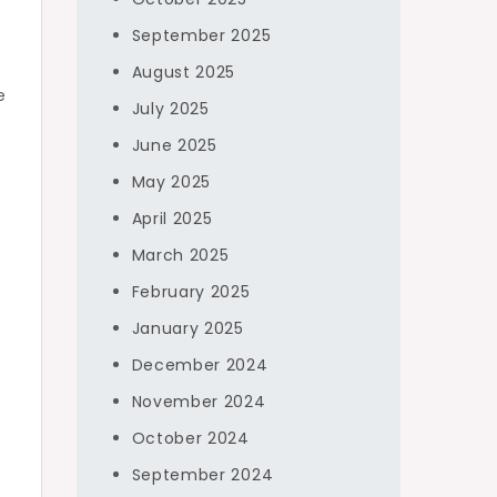
September 2025
August 2025
e
July 2025
June 2025
May 2025
April 2025
March 2025
February 2025
January 2025
December 2024
November 2024
October 2024
September 2024