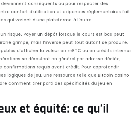
ts deviennent conséquents ou pour respecter des
tre confort d’utilisation et exigences réglementaires fait
es qui varient d’une plateforme à l’autre.
un risque. Payer un dépôt lorsque le cours est bas peut
marché grimpe, mais l’inverse peut tout autant se produire.
apables d’afficher la valeur en mBTC ou en crédits interne
opérations se déroulent en général par adresse dédiée,
confirmations requis avant crédit. Pour approfondir
es logiques de jeu, une ressource telle que
Bitcoin casino
dre comment tirer parti des spécificités du jeu en
ux et équité: ce qu’il