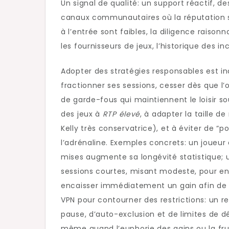
Un signal de qualité: un support réactif, d
canaux communautaires où la réputation se
à l’entrée sont faibles, la diligence raisonn
les fournisseurs de jeux, l’historique des i
Adopter des stratégies responsables est i
fractionner ses sessions, cesser dès que l’
de garde-fous qui maintiennent le loisir so
des jeux à
RTP élevé
, à adapter la taille d
Kelly très conservatrice), et à éviter de “p
l’adrénaline. Exemples concrets: un joueur 
mises augmente sa longévité statistique; u
sessions courtes, misant modeste, pour enc
encaisser immédiatement un gain afin de ré
VPN pour contourner des restrictions: un retr
pause, d’auto-exclusion et de limites de dé
même quand l’euphorie des gains ou la frus