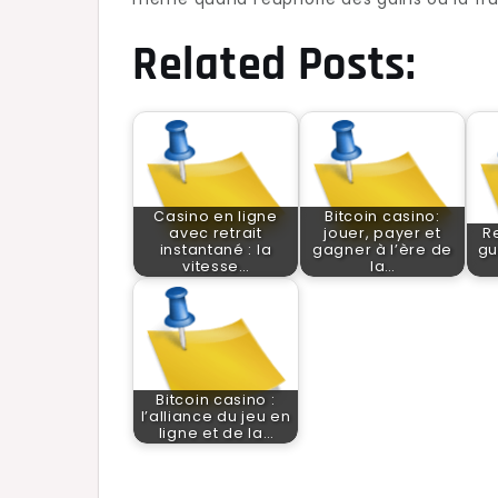
Related Posts:
Casino en ligne
Bitcoin casino:
avec retrait
jouer, payer et
Re
instantané : la
gagner à l’ère de
gu
vitesse…
la…
Bitcoin casino :
l’alliance du jeu en
ligne et de la…