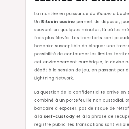
La montée en puissance du
Bitcoin
a boule
Un
Bitcoin casino
permet de déposer, joue
souvent en quelques minutes, là où les mét
frais plus élevés. Les transferts sont pseu
bancaire susceptible de bloquer une transa
possibilité de contourner les limites terr
cet environnement numérique, la devise na
dépôt à la session de jeu, en passant par
Lightning Network.
La question de la confidentialité arrive en
combiné à un portefeuille non custodial, o
bancaire à exposer, pas de risque de rétro
à la
self-custody
et à la phrase de récupé
registre public: les transactions sont visi