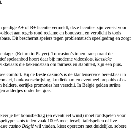
d.
 geldige A+ of B+ licentie vermeldt; deze licenties zijn vereist voor
 voldoet aan regels rond reclame en bonussen, en verplicht is tools
atabase. Dit beschermt spelers tegen problematisch speelgedrag en zorgt
centages (Return to Player). Topcasino’s tonen transparant de
ief spelaanbod hoort daar bij: moderne videoslots,
klassieke
ikkelaars die bekendstaan om fairness en stabiliteit, zijn een plus.
speelcomfort. Bij de
beste casino’s
is de klantenservice bereikbaar in
ontact, bankoverschrijving, kredietkaart en eventueel prepaids of e-
heldere, eerlijke promoties het verschil. In België gelden strikte
n addertjes onder het gras.
keer je het bonusbedrag (en eventueel winst) moet rondspelen voor
eltype: slots tellen vaak 100% mee, terwijl tafelspellen of live
este casino België
wil vinden, kiest operators met duidelijke, sobere