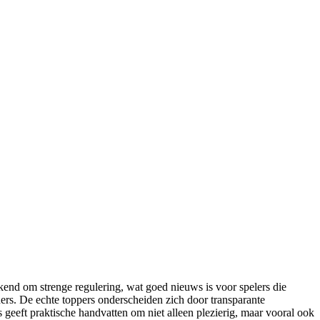
ekend om strenge regulering, wat goed nieuws is voor spelers die
ners. De echte toppers onderscheiden zich door transparante
 geeft praktische handvatten om niet alleen plezierig, maar vooral ook