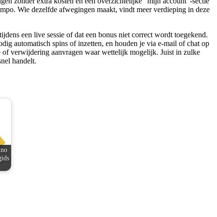
gen zonder extra kosten en een overzichtelijke “mijn account”-sectie
ltempo. Wie dezelfde afwegingen maakt, vindt meer verdieping in deze
tijdens een live sessie of dat een bonus niet correct wordt toegekend.
dig automatisch spins of inzetten, en houden je via e-mail of chat op
of verwijdering aanvragen waar wettelijk mogelijk. Juist in zulke
snel handelt.
ino
gids