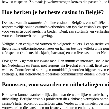
bewust te spelen. Zo maak je weloverwogen keuzes die passen bij je b
Hoe herken je het beste casino in België?
De basis van elk
uitmuntend
online casino in België is een officiële l
respectievelijk online casino’s verbonden aan fysieke casino’s en speel
voor
verantwoord spelen
te bieden. Denk aan stortings- en verliesl
voor een betrouwbare omgeving.
Veiligheid en eerlijkheid vormen de volgende pijlers. Let op sterke ve
theoretische uitkeringspercentages en lichten toe hoe willekeurige n
tafelspellen (roulette, blackjack, baccarat) en een live casino met Ned
Ook gebruiksgemak telt zwaar mee. Een intuïtieve interface, snelle la
het Nederlands en Frans, met respons via livechat en e-mail, liefst z
wallets. Controleer of stortingen onmiddellijk worden bijgeschreven en
spelregels, dus betrouwbare operators communiceren duidelijk over v
Bonussen, voorwaarden en uitbetalingen ui
Bonussen kunnen aantrekkelijk zijn, maar de werkelijke waarde hang
uitbetaling. Eerlijke casino’s publiceren dit zichtbaar, vermijden onre
casino’s lager scoren of uitgesloten zijn. Verder zijn er limieten pe
voorwaarden die aansluiten op je spelvoorkeuren en budget.