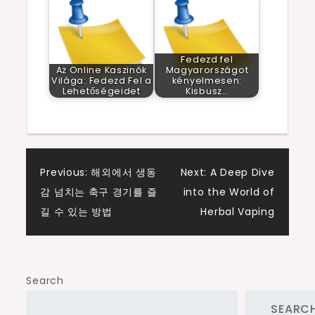
Fedezd fel
Az Online Kaszinók
Magyarországot
Világa: Fedezd Fel a
kényelmesen:
Lehetőségeidet
Kisbusz…
Post
Previous:
해외에서 생동
Next:
A Deep Dive
감 넘치는 축구 경기를 즐
into the World of
navigation
길 수 있는 방법
Herbal Vaping
Search
SEARC