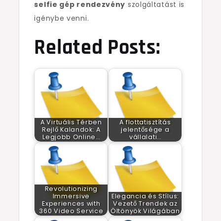
selfie gép rendezvény
szolgáltatást is
igénybe venni.
Related Posts:
A Virtuális Térben
A flottatisztítás
Rejlő Kalandok: A
jelentősége a
Legjobb Online…
vállalati…
Revolutionizing
Immersive
Elegancia és Stílus:
Experiences with
Vezető Trendek az
360 Video Service
Öltönyök Világában