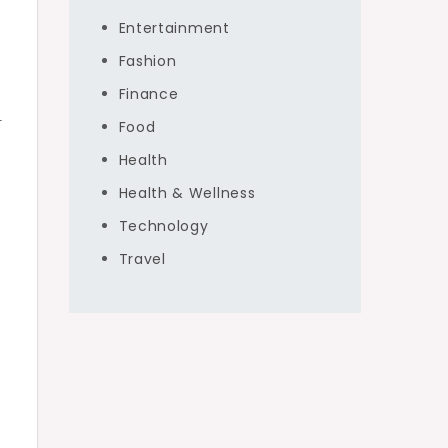
Entertainment
Fashion
Finance
반
Food
괴
Health
Health & Wellness
Technology
Travel