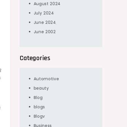
August 2024
July 2024
June 2024
June 2002
Categories
않
화
Automotive
beauty
Blog
blogs
증
Blogv
올
Business