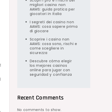
Scopri i pro e i rischi dei
migliori casino non
,
AAMS: guida pratica per
giocatori in Italia
I segreti dei casino non
AAMS: cosa sapere prima
di giocare
그
Scoprire i casino non
AAMS: cosa sono, rischi e
come scegliere in
sicurezza
Descubre cómo elegir
너
los mejores casinos
online para jugar con
seguridad y confianza
세
Recent Comments
No comments to show.