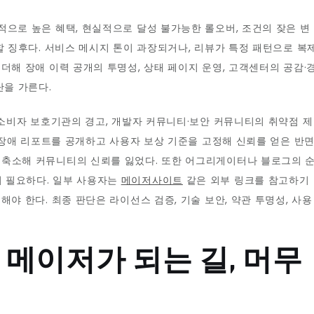
으로 높은 혜택, 현실적으로 달성 불가능한 롤오버, 조건의 잦은 변
할 징후다. 서비스 메시지 톤이 과장되거나, 리뷰가 특정 패턴으로 복
더해 장애 이력 공개의 투명성, 상태 페이지 운영, 고객센터의 공감·
단을 가른다.
, 소비자 보호기관의 경고, 개발자 커뮤니티·보안 커뮤니티의 취약점 제
회 장애 리포트를 공개하고 사용자 보상 기준을 고정해 신뢰를 얻은 반면
 축소해 커뮤니티의 신뢰를 잃었다. 또한 어그리게이터나 블로그의 
 필요하다. 일부 사용자는
메이저사이트
같은 외부 링크를 참고하기
해야 한다. 최종 판단은 라이선스 검증, 기술 보안, 약관 투명성, 사용
 메이저가 되는 길, 머무