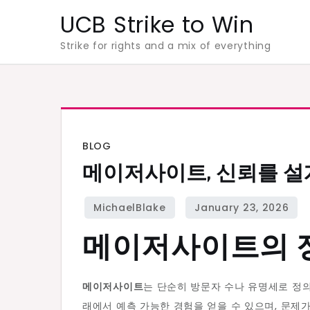
Skip
UCB Strike to Win
to
Strike for rights and a mix of everything
content
BLOG
메이저사이트, 신뢰를 설
메이저사이트의 정
메이저사이트
는 단순히 방문자 수나 유명세로 정의
래에서 예측 가능한 경험을 얻을 수 있으며, 문제