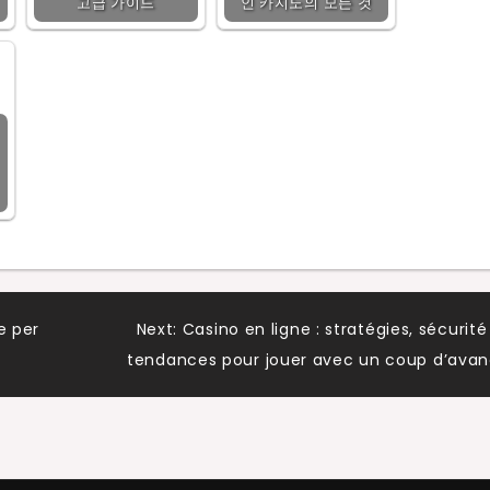
고급 가이드
인 카지노의 모든 것
e per
Next:
Casino en ligne : stratégies, sécurité
tendances pour jouer avec un coup d’ava