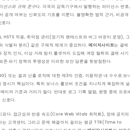
이선스와 규제 준수
다. 각국의 감독기구에서 발행하는 라이선스 번호
서 공개 여부는 신뢰도의 기초를 이룬다. 불명확한 법적 근거, 비공개
신호다.
암호화, HSTS 적용, 취약점 관리(정기적 펜테스트와 버그 바운티 운영), 
와 식별자 분리) 같은 구체적 체계가 중요하다.
메이저사이트
는 결제
A)과 장치 인식, 이상 거래 탐지 룰셋까지 도입해 계정 탈취와 결제 사기
보존·파기 정책의 투명성은 이러한 보안 담론을 뒷받침한다.
NG) 또는 결과 산출 로직에 대한 제3자 인증, 이용약관 내 수수료·보
기의 명시가 핵심이다. 특히 보너스 롤오버 조건을 지나치게 복잡하게 설
메이저 기준과 거리가 멀다. 반대로 로그 기록 열람, 분쟁 중재 프로
 신호다.
다. 접근성과 반응 속도(Core Web Vitals 최적화), 장애 공지의
하는 고객센터, 그리고 문제 해결까지 걸리는 평균 TTR(Time to