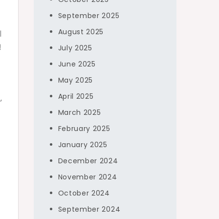
September 2025
August 2025
제
경
July 2025
June 2025
May 2025
April 2025
,
순
March 2025
February 2025
January 2025
December 2024
November 2024
October 2024
September 2024