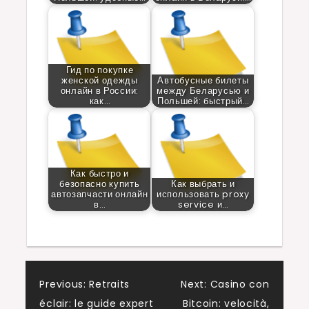
Гид по покупке
женской одежды
Автобусные билеты
онлайн в России:
между Беларусью и
как…
Польшей: быстрый…
Как быстро и
безопасно купить
Как выбрать и
автозапчасти онлайн
использовать proxy
в…
service и…
Post
Previous:
Retraits
Next:
Casino con
éclair: le guide expert
Bitcoin: velocità,