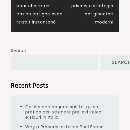
navigation
pour choisir un
privacy e strategia
casino en ligne avec
per giocatori
retrait instantané
moderni
Search
SEARC
Recent Posts
Casino che pagano subito: guida
pratica per ottenere prelievi veloci
e sicuri in Italia
Why a Properly Installed Pool Fence