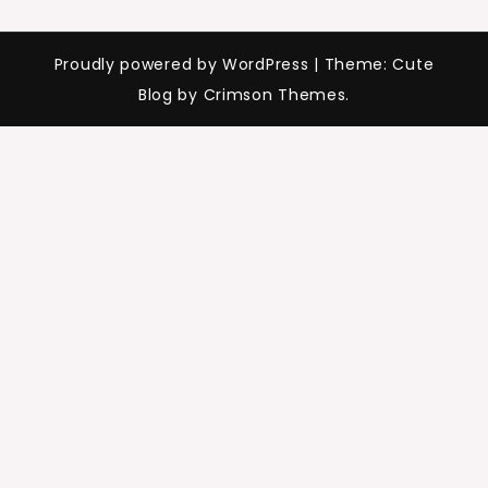
Proudly powered by WordPress
|
Theme: Cute
Blog by Crimson Themes.