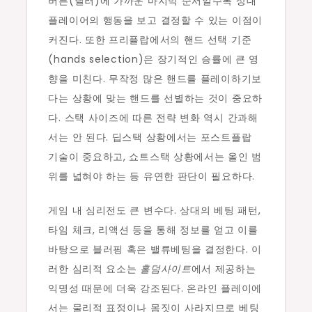
버튼(딜러)에 가까운 마지막 순서일수록 상대
플레이어의 행동을 보고 결정할 수 있는 이점이
커진다. 또한 프리플랍에서의 핸드 선택 기준
(hands selection)은 장기적인 승률에 큰 영
향을 미친다. 무작정 많은 핸드를 플레이하기보
다는 상황에 맞는 핸드를 선별하는 것이 중요하
다. 스택 사이즈에 따른 전략 변화 역시 간과해
서는 안 된다. 딥스택 상황에서는 포스트플랍
기술이 중요하고, 쇼트스택 상황에서는 올인 범
위를 넓혀야 하는 등 유연한 판단이 필요하다.
게임 내 심리전도 큰 변수다. 상대의 베팅 패턴,
타임 체크, 리액션 등을 통해 정보를 얻고 이를
바탕으로 블러핑 혹은 밸류베팅을 결정한다. 이
러한 심리적 요소는
홀덤사이트
에서 제공하는
익명성 때문에 더욱 강조된다. 온라인 플레이에
서는 물리적 표정이나 몸짓이 사라지므로 베팅