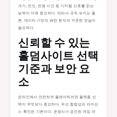
크기, 빈도, 반응 시간 등 디지털 신호를 읽는
능력이 더욱 중요하다. 따라서 규칙 숙지는 물
론, 데이터 기반의 패턴 분석과 꾸준한 연습이
필요하다.
신뢰할 수 있는
홀덤사이트 선택
기준과 보안 요
소
온라인에서 안전하게 플레이하려면 플랫폼 선
택이 무엇보다 중요하다. 우선 합법성과 라이선
스 확인은 기본이다. 운영사가 공인된 게임 라