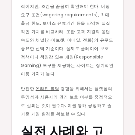
적이지만, 조건을 꼼꼼히 확인해야 한다. 베팅
요구 조건(wagering requirements), 최대
출금 한도, 보너스 유효기간 등을 파악해 실질
적인 가치를 비교하라. 또한 고객 지원의 응답
속도와 채널(라이브챗, 이메일, 전화)의 유무도
중요한 선택 기준이다. 실제로 플레이어 보호
정책이나 책임감 있는 게임(Responsible
Gaming) 도구를 제공하는 사이트는 장기적인
이용 가치가 높다.
안전한
온라인 홀덤
경험을 위해서는 플랫폼의
투명성과 사용자의 권리 보호 여부를 중점적으
로 살피는 것이 필수다. 이를 통해 공정하고 즐
거운 게임 환경을 확보할 수 있다.
실전 사례와 고