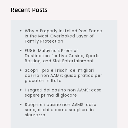
Recent Posts
Why a Properly Installed Pool Fence
Is the Most Overlooked Layer of
Family Protection
FU88: Malaysia’s Premier
Destination for Live Casino, Sports
Betting, and Slot Entertainment
Scopri i pro e i rischi dei migliori
casino non AAMS: guida pratica per
giocatori in Italia
I segreti dei casino non AAMS: cosa
sapere prima di giocare
Scoprire i casino non AAMS: cosa
sono, rischi e come scegliere in
sicurezza