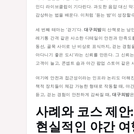
인디 라이브클럽이 기다린다. 과도한 음압 대신 악
감상하는 법을 배운다. 이처럼 ‘듣는 밤’이 성장할
세 번째 테마는 ‘걷기’다.
대구의밤
의 산책로는 낭만
레기통 간격 같은 사소한 디테일이 안전과 만족도를
동선, 골목 사이로 난 비상로 표식까지, 걷는 경험
아다니기 좋은 도시’라는 신뢰를 만든다. 그 신뢰
고객이 늘고, 콘셉트 숍과 야간 팝업 스토어 같은
여기에 안전과 접근성이라는 인프라 논리도 더해진다
책적 장치들이 체감 가능한 형태로 작동할 때, 야
듣고, 걷는 경험이 안전하게 감싸질 때,
대구의밤
은
사례와 코스 제안
현실적인 야간 여