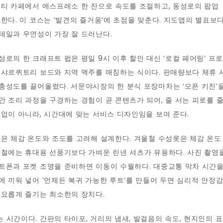
셜티 카페에서 에스프레소 한 잔으로 속도를 조절하고, 동성로의 팝업
한다. 이 코스는 ‘발견의 즐거움’에 초점을 맞춘다. 지도앱의 별표보
테일과 우연성이 가장 잘 드러난다.
로의 한 크래프트 펍은 평일 9시 이후 할인 대신 ‘로컬 페어링’ 프로
 샤르퀴트리 보드와 지역 맥주를 매칭하는 식이다. 판매량보다 체류 
충성도를 끌어올렸다. 서문야시장의 한 분식 포장마차는 ‘오픈 키친’
안 조리 과정을 구경하는 경험이 곧 콘텐츠가 되어, 줄 서는 피로를 
영업이 아니라, 시간대에 맞는 서비스 디자인임을 보여 준다.
선은 체감 온도와 조도를 고려해 설계한다. 겨울철 수성못은 체감 온도
름철에는 휴대용 선풍기보다 가벼운 린넨 셔츠가 유용하다. 사진 촬영
트폰과 포켓 조명을 준비하면 이동이 수월하다. 대중교통 막차 시간
에 끼워 넣어 ‘언제든 복귀 가능한 루트’를 만들어 두면 심리적 안정
풍요롭게 즐기는 최소한의 장치다.
 시간이다. 간판의 타이포, 거리의 냄새, 발걸음의 속도, 현지인의 표