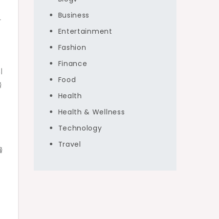
Business
다
Entertainment
Fashion
Finance
시
Food
을
Health
줄
Health & Wellness
Technology
Travel
을
을
감