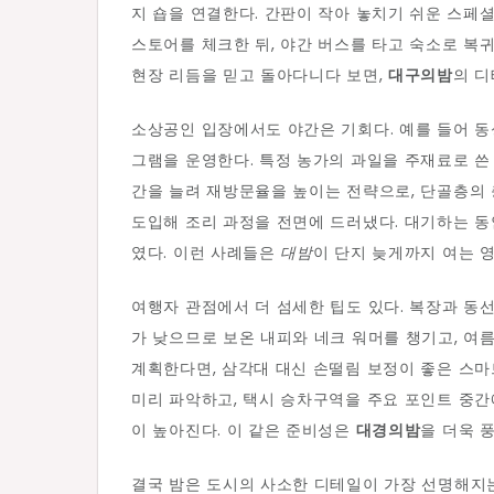
지 숍을 연결한다. 간판이 작아 놓치기 쉬운 스페
스토어를 체크한 뒤, 야간 버스를 타고 숙소로 복귀
현장 리듬을 믿고 돌아다니다 보면,
대구의밤
의 디
소상공인 입장에서도 야간은 기회다. 예를 들어 동성
그램을 운영한다. 특정 농가의 과일을 주재료로 쓴
간을 늘려 재방문율을 높이는 전략으로, 단골층의 
도입해 조리 과정을 전면에 드러냈다. 대기하는 동
였다. 이런 사례들은
대밤
이 단지 늦게까지 여는 
여행자 관점에서 더 섬세한 팁도 있다. 복장과 동
가 낮으므로 보온 내피와 네크 워머를 챙기고, 여
계획한다면, 삼각대 대신 손떨림 보정이 좋은 스마
미리 파악하고, 택시 승차구역을 주요 포인트 중간
이 높아진다. 이 같은 준비성은
대경의밤
을 더욱 
결국 밤은 도시의 사소한 디테일이 가장 선명해지는