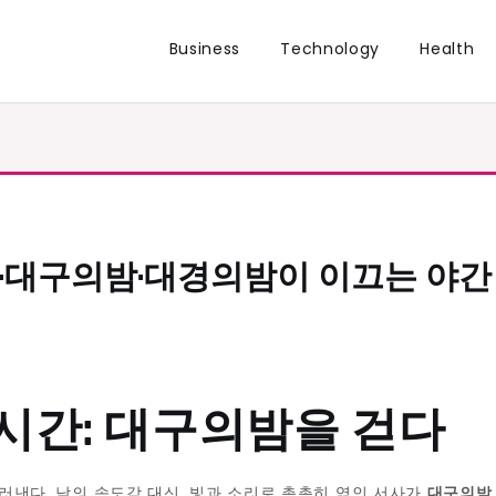
Business
Technology
Health
밤·대구의밤·대경의밤이 이끄는 야간
시간: 대구의밤을 걷다
러낸다. 낮의 속도감 대신, 빛과 소리로 촘촘히 엮인 서사가
대구의밤