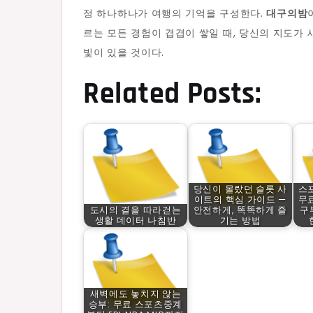
정 하나하나가 여행의 기억을 구성한다.
대구의밤
르는 모든 경험이 겹겹이 쌓일 때, 당신의 지도가
빛이 있을 것이다.
Related Posts:
당신이 몰랐던 슬롯 사
스
이트의 핵심 가이드 —
무
도시의 결을 따라걷는
안전하게, 똑똑하게 즐
구
생활 데이터 나침반
기는 방법
새벽에도 놓치지 않는
승부: 무료 스포츠중계