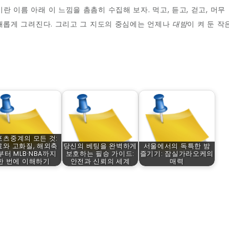
이란 이름 아래 이 느낌을 촘촘히 수집해 보자. 먹고, 듣고, 걷고, 머무
 새롭게 그려진다. 그리고 그 지도의 중심에는 언제나
대밤
이 켜 둔 작
포츠중계의 모든 것:
료와 고화질, 해외축
당신의 베팅을 완벽하게
서울에서의 독특한 밤
부터 MLB·NBA까지
보호하는 필승 가이드:
즐기기: 잠실가라오케의
한 번에 이해하기
안전과 신뢰의 세계
매력