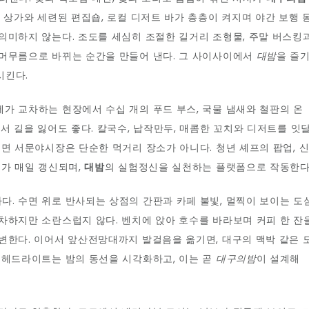
 상가와 세련된 편집숍, 로컬 디저트 바가 층층이 켜지며 야간 보행 
의미하지 않는다. 조도를 세심히 조절한 길거리 조형물, 주말 버스킹
 머무름으로 바뀌는 순간을 만들어 낸다. 그 사이사이에서
대밤
을 즐
시킨다.
가 교차하는 현장에서 수십 개의 푸드 부스, 국물 냄새와 철판의 온
서 길을 잃어도 좋다. 칼국수, 납작만두, 매콤한 꼬치와 디저트를 잇
보면 서문야시장은 단순한 먹거리 장소가 아니다. 청년 셰프의 팝업, 
도가 매일 갱신되며,
대밤
의 실험정신을 실천하는 플랫폼으로 작동한다
. 수면 위로 반사되는 상점의 간판과 카페 불빛, 멀찍이 보이는 도
차하지만 소란스럽지 않다. 벤치에 앉아 호수를 바라보며 커피 한 잔
변한다. 이어서 앞산전망대까지 발걸음을 옮기면, 대구의 맥박 같은 
 헤드라이트는 밤의 동선을 시각화하고, 이는 곧
대구의밤
이 설계해