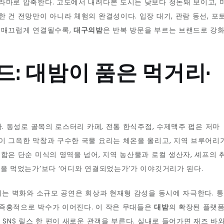
라마로 압축한다. 고도에서 내려다본 도시는 낮보다 정돈돼 보이고, 
 건 전망만이 아니라 체험의 완결성이다. 입장 대기, 관람 동선, 포
이 매끄럽게 연결될수록,
대구의밤
은 반복 방문을 부르는 브랜드로 강
: 대밤이 품은 먹거리·
다. 동성로 골목의 로스터리 카페, 전통 한식주점, 수제맥주 펍은 저마
이 그윽한 막창과 구수한 국물 요리는 체온을 올리고, 지역 브루어리
합은 단순 미식의 영역을 넘어, 지역 농산물과 로컬 생산자, 셰프의 
엇을 먹었는가’보다 ‘어디와 연결되었는가’가 이야깃거리가 된다.
어지는 벽화와 소규모 공연은 회상과 현재형 감성을 동시에 자극한다. 통
 즉흥적으로 박수가 이어진다. 이 작은 무대들은
대밤
의 확장된 플랫
 SNS 릴스 한 편이 새로운 관객을 부른다. 실내로 들어가면 재즈 바