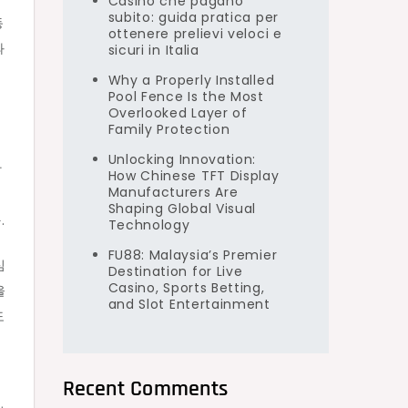
Casino che pagano
subito: guida pratica per
동
ottenere prelievi veloci e
과
sicuri in Italia
기
Why a Properly Installed
Pool Fence Is the Most
Overlooked Layer of
Family Protection
Unlocking Innovation:
달
How Chinese TFT Display
Manufacturers Are
신
Shaping Global Visual
.
Technology
FU88: Malaysia’s Premier
심
Destination for Live
Casino, Sports Betting,
을
and Slot Entertainment
도
Recent Comments