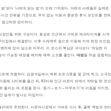
 밤’보다 ‘나에게 맞는 밤’이 오래 기억된다. 아래의 사례들은 실제로
~4시간 안팎을 기준으로, 무리 없는 이동과 충분한 휴식 포인트를 전제
 참고하면 편리하다.
는 직장인을 위한 구성이다. 동성로 인근에서 가벼운 에피타이저를 시작
불구이집에서 해결한다. 이후 수제맥주 펍으로 이동해 지역 한정 라인업
벤치에 앉아 담소로 마무리. 이 코스의 핵심은 과식보다 ‘적당한 이
터링이 가능한 매장을 배치해 체력 소모를 줄인다.
대밤
을 처음 경험하
데이트에 적합하다. 김광석길에서 벽화 포토스폿을 몇 군데 찍고, 소규
이동해 시티뷰를 즐긴 뒤, 83타워 인근 라운지 바에서 칵테일 한 잔
로 올리는 데 초점을 둔다. ‘듣기→보기→머무르기’의 리듬을 지키면,
간 설계가 빛나는 타입이다.
래블러에게 추천한다. 서문야시장에서 가벼운 식사 후, 골목 책방과 빈