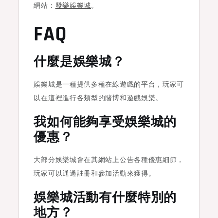
網站：
發樂娛樂城
。
FAQ
什麼是娛樂城？
娛樂城是一種提供多種在線遊戲的平台，玩家可
以在這裡進行各類型的賭博和遊戲娛樂。
我如何能夠享受娛樂城的
優惠？
大部分娛樂城會在其網站上公告各種優惠細節，
玩家可以通過註冊和參加活動來獲得。
娛樂城活動有什麼特別的
地方？