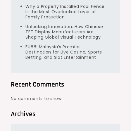
Why a Properly Installed Pool Fence
Is the Most Overlooked Layer of
Family Protection
Unlocking Innovation: How Chinese
TFT Display Manufacturers Are
Shaping Global Visual Technology
FU88: Malaysia’s Premier
Destination for Live Casino, Sports
Betting, and Slot Entertainment
Recent Comments
No comments to show.
Archives