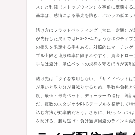
ス）と利確（ストップウィン）を事前に定義する。
基準は、感情による暴走を防ぎ、
バカラ
の低エッ
賭け方はフラットベッティング（常に一定額）が
が先行した局面では1-3-2-4のようなポジテ
の損失を限定する手もある。対照的にマーチンゲ
ブル上限と連敗確率に阻まれやすく、資金ドロー
手法は避け、単位ベットの規律を守るほうが実利
賭け先は「タイを常用しない」「サイドベットは
が重いと取り分が目減りするため、手数料負担と
度、最低・最高ベット、ディーラーの進行、統計
だ。複数のスタジオやRNGテーブルを横断して特
込む方法が効率的だろう。さらに、1セッションは
を防げる。勝ち逃げ・負け過ぎ回避のラインを厳