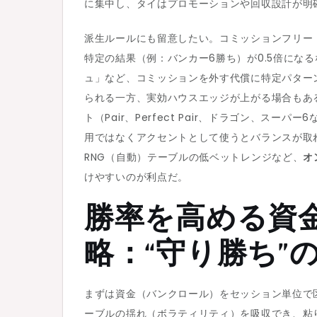
に集中し、タイはプロモーションや回収設計が明
派生ルールにも留意したい。コミッションフリー（No
特定の結果（例：バンカー6勝ち）が0.5倍になるな
ュ」など、コミッションを外す代償に特定パター
られる一方、実効ハウスエッジが上がる場合もあ
ト（Pair、Perfect Pair、ドラゴン、
用ではなくアクセントとして使うとバランスが取
RNG（自動）テーブルの低ベットレンジなど、
オ
けやすいのが利点だ。
勝率を高める資
略：“守り勝ち”
まずは資金（バンクロール）をセッション単位で区
ーブルの揺れ（ボラティリティ）を吸収でき、粘