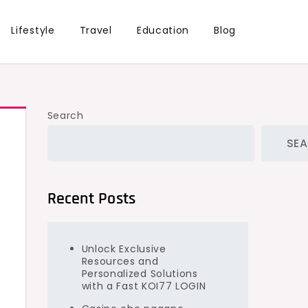
Lifestyle
Travel
Education
Blog
Search
SE
Recent Posts
Unlock Exclusive
、
Resources and
Personalized Solutions
わ
with a Fast KOI77 LOGIN
リ