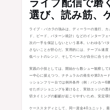
ライブ配信で磨
選び、読み筋、
ライブ・
バカラ
の強みは、ディーラーの進行、カ
ド、ビード、パターン統計）などのインターフェ
次の一手を保証しないという基本。いわゆる“パ
さないことが肝心だ。実用的には、テーブル速度（
低ベットのレンジ、そしてペースが自分に合うか
実践の小技としては、開始から数シュー観察して
ー中心に据えつつ、ナチュラルの発生や第3カー
ッションフリー台では例外条件（例：バンカー6
せたポジショニングを避けると、実効エッジの悪
切タイミングの齟齬が起こりやすいため、安定環
ケーススタディとして、同一資金40ユニット、最