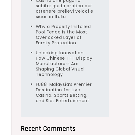
Casino che pagano
subito: guida pratica per
ottenere prelievi veloci e
sicuri in Italia
Why a Properly Installed
Pool Fence Is the Most
Overlooked Layer of
Family Protection
Unlocking Innovation:
は
How Chinese TFT Display
Manufacturers Are
Shaping Global Visual
ま
Technology
FU88: Malaysia’s Premier
Destination for Live
Casino, Sports Betting,
and Slot Entertainment
は
Recent Comments