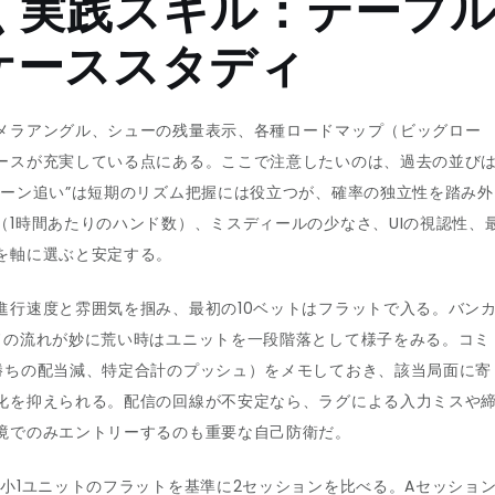
く実践スキル：テーブ
ケーススタディ
メラアングル、シューの残量表示、各種ロードマップ（ビッグロー
ースが充実している点にある。ここで注意したいのは、過去の並び
ターン追い”は短期のリズム把握には役立つが、確率の独立性を踏み外
1時間あたりのハンド数）、ミスディールの少なさ、UIの視認性、
を軸に選ぶと安定する。
進行速度と雰囲気を掴み、最初の10ベットはフラットで入る。バン
ドの流れが妙に荒い時はユニットを一段階落として様子をみる。コミ
勝ちの配当減、特定合計のプッシュ）をメモしておき、該当局面に寄
化を抑えられる。配信の回線が不安定なら、ラグによる入力ミスや
境でのみエントリーするのも重要な自己防衛だ。
小1ユニットのフラットを基準に2セッションを比べる。Aセッショ