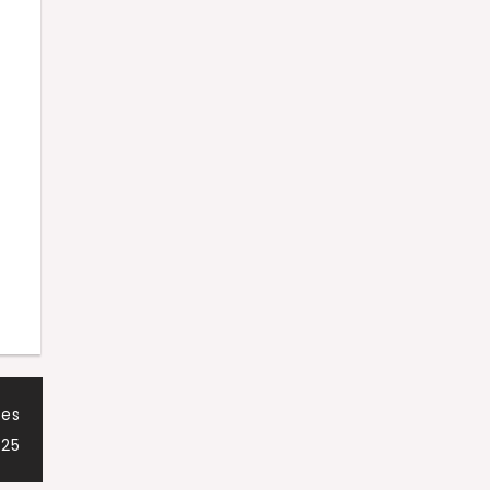
res
025