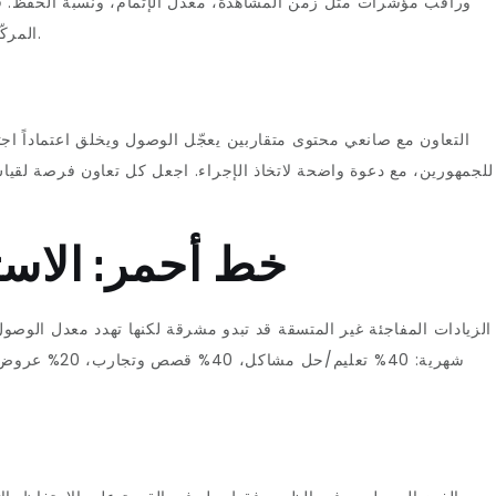
وراقب مؤشرات مثل زمن المشاهدة، معدل الإتمام، ونسبة الحفظ. في 
المركّزة، ثم ابنِ سلسلة محتوى تربط الحلقات بخيط واحد.
التعاون مع صانعي محتوى متقاربين يعجّل الوصول ويخلق اعتماداً اج
للجمهورين، مع دعوة واضحة لاتخاذ الإجراء. اجعل كل تعاون فرصة لقياس 
خط أحمر: الاس
الزيادات المفاجئة غير المتسقة قد تبدو مشرقة لكنها تهدد معدل الوصول 
شهرية: 40% تعل