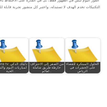
الفوز اليوم ليس في الظهور فقط، بل في القدرة على الاحتفاظ بالان
التكتيكات تخدم الهدف لا تستبدله، واعتبر كل منشور تجربة قابلة ل
الحلول المبتكرة للقضاء
من الصفر إلى الاحتراف:
koora tv: دليل
على الحشرات في
خارطة طريق شاملة
لمباريات اليوم والنت
الرياض
لعالم…
الحية…