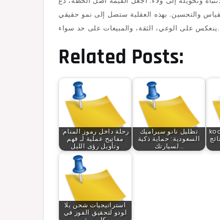
تباه وتحويله إلى ولاء. اجعل القيمة أصل الخطة، دع
لقياس والتحسين. بهذه العقلية ستصل إلى نمو حقيقي
ينعكس على الوعي، الثقة، والمبيعات على حد سواء.
Related Posts:
ك الذكي
تظليل نانو سيراميك
رحلة داخل رموز المنام:
ائج
السعودية: حماية ذكية
مفاتيح عملية لـ فهم
لسيارتك…
وتأويل رؤى الليل
استراتيجيات شحن يلا
لودو لتحقيق الفوز في
كل مرة