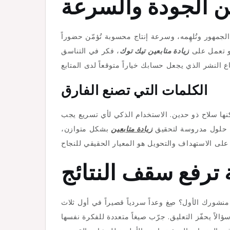
ين الجودة والسرعة
جمهور وتُلهِمه، وسرعة إنتاج محسوبة تُؤمّن حضوراً
 تعمل على
زيادة متابعين تيك توك
، فكر في التناسق
الكلمات التي تصنع الفارق
ها سلاح ذو حدين. الاستخدام الذكي لأي تسريع يجب
عن حلول مدروسة لتحقيق
زيادة متابعين
بشكل متوازن،
 ترفع سقف النتائج
نشورك الأول؟ صِغ وعداً سردياً قصيراً في أول ثلاث
فّز التعليق. جرّب صيغاً متعددة للفكرة نفسها (Hook A/B)،