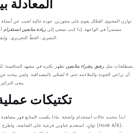
المعادلة ب
توازن المحتوى الفعّال يقوم على محورين: جودة عالية تُجيب عن أسئلة ال
مستمراً في الواجهة. إذا كنت تسعى إلى
زيادة متابعين انستقرام
أو
البصري، الخطّ التحريري، وإيقاع النشر الذي يجعل حسابك خياراً متوقعاً لدى المتابع.
صطلحات مثل
رشق
و
شراء متابعين
تظهر بكثرة في مشهد المنافسة؛ لكن
أن يراعي الجودة والملاءمة حتى لا تُضحّي بالمصداقية. ولمن يبحث 
يبقى التركيز على الاستهداف والتحويل هو المعيار الحقيقي للنجاح.
تكتيكات عملية
ابدأ بتحديد حالات استخدام واضحة: ماذا يكسب المتابع فور مشاهدة م
ثوانٍ، استخدم عناوين فرعية على الشاشة، واطرح سؤالاً يح