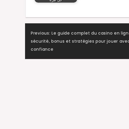
Post
Previous:
Le guide complet du casino en lign
sécurité, bonus et stratégies pour jouer ave
navigation
confiance