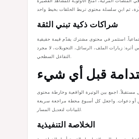
المنصات المرئية، امنح الأولوية للمشاهد القصيرة
شراكات ذكية تبني الثقة
تماعياً. استثمر في محتوى مشترك يقدّم قيمة حقيقية
أثره: زيارات الملف، الرسائل، التحويلات، لا مجرد
التفاعل السطحي.
تدامة قبل أي شيء
مستقبلاً. اجمع بين الوتيرة الواقعية وخارطة محتوى
يم/حل مشاكل، 40% قصص وتجارب، 20% عروض أو دعوات. واجعل كل أسبوع محطة مراجعة سريعة
للبيانات لتعديل المسار.
الخلاصة التنفيذية