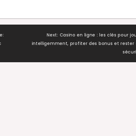
e:
Next:
Casino en ligne : les clés pour jo
c
intelligemment, profiter des bonus et rester
sécur