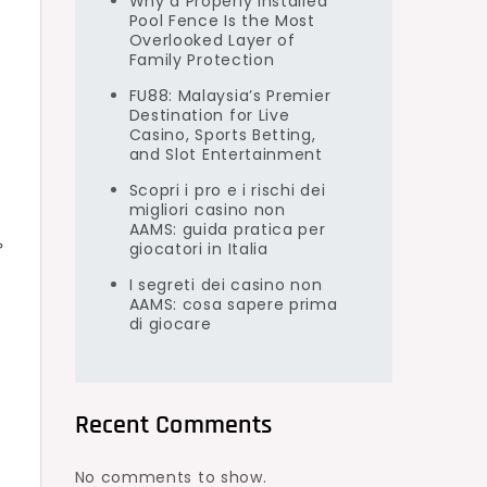
Why a Properly Installed
Pool Fence Is the Most
Overlooked Layer of
Family Protection
FU88: Malaysia’s Premier
Destination for Live
Casino, Sports Betting,
and Slot Entertainment
Scopri i pro e i rischi dei
migliori casino non
AAMS: guida pratica per
م
giocatori in Italia
I segreti dei casino non
AAMS: cosa sapere prima
di giocare
Recent Comments
No comments to show.